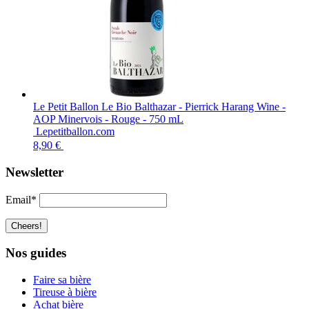
Le Petit Ballon Le Bio Balthazar - Pierrick Harang Wine -
AOP Minervois - Rouge - 750 mL
Lepetitballon.com
8,90 €
Newsletter
Email*
Nos guides
Faire sa bière
Tireuse à bière
Achat bière