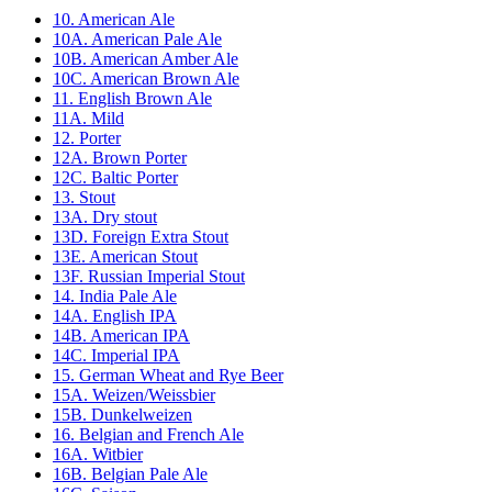
10. American Ale
10A. American Pale Ale
10B. American Amber Ale
10C. American Brown Ale
11. English Brown Ale
11A. Mild
12. Porter
12A. Brown Porter
12C. Baltic Porter
13. Stout
13A. Dry stout
13D. Foreign Extra Stout
13E. American Stout
13F. Russian Imperial Stout
14. India Pale Ale
14A. English IPA
14B. American IPA
14C. Imperial IPA
15. German Wheat and Rye Beer
15A. Weizen/Weissbier
15B. Dunkelweizen
16. Belgian and French Ale
16A. Witbier
16B. Belgian Pale Ale