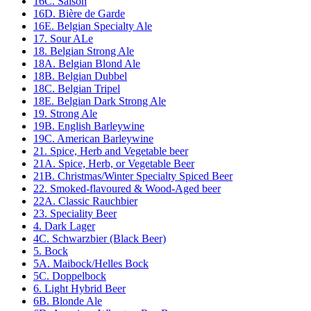
16C. Saison
16D. Bière de Garde
16E. Belgian Specialty Ale
17. Sour ALe
18. Belgian Strong Ale
18A. Belgian Blond Ale
18B. Belgian Dubbel
18C. Belgian Tripel
18E. Belgian Dark Strong Ale
19. Strong Ale
19B. English Barleywine
19C. American Barleywine
21. Spice, Herb and Vegetable beer
21A. Spice, Herb, or Vegetable Beer
21B. Christmas/Winter Specialty Spiced Beer
22. Smoked-flavoured & Wood-Aged beer
22A. Classic Rauchbier
23. Speciality Beer
4. Dark Lager
4C. Schwarzbier (Black Beer)
5. Bock
5A. Maibock/Helles Bock
5C. Doppelbock
6. Light Hybrid Beer
6B. Blonde Ale