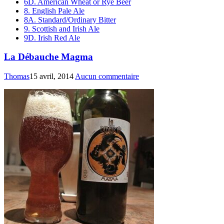
6D. American Wheat or Rye Beer
8. English Pale Ale
8A. Standard/Ordinary Bitter
9. Scottish and Irish Ale
9D. Irish Red Ale
La Débauche Magma
Thomas
15 avril, 2014
Aucun commentaire