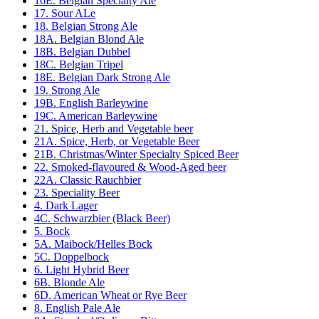
16E. Belgian Specialty Ale
17. Sour ALe
18. Belgian Strong Ale
18A. Belgian Blond Ale
18B. Belgian Dubbel
18C. Belgian Tripel
18E. Belgian Dark Strong Ale
19. Strong Ale
19B. English Barleywine
19C. American Barleywine
21. Spice, Herb and Vegetable beer
21A. Spice, Herb, or Vegetable Beer
21B. Christmas/Winter Specialty Spiced Beer
22. Smoked-flavoured & Wood-Aged beer
22A. Classic Rauchbier
23. Speciality Beer
4. Dark Lager
4C. Schwarzbier (Black Beer)
5. Bock
5A. Maibock/Helles Bock
5C. Doppelbock
6. Light Hybrid Beer
6B. Blonde Ale
6D. American Wheat or Rye Beer
8. English Pale Ale