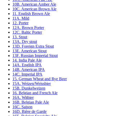
10B. American Amber Ale
10C. American Brown Ale
11. English Brown Ale
11A. Mild
12. Porter
12A. Brown Porter
12C. Baltic Porter
13. Stout
13A. Dry stout
13D. Foreign Extra Stout
13E. American Stout
13F. Russian Imperial Stout
14. India Pale Ale
14A. English IPA
14B. American IPA
14C. Imperial IPA
15. German Wheat and Rye Beer
15A. Weizen/Weissbier
15B. Dunkelweizen
16. Belgian and French Ale
16A. Witbier
16B. Belgian Pale Ale
16C. Saison
16D. Bière de Garde