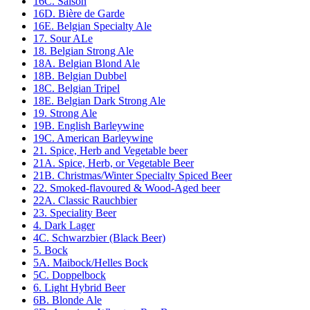
16C. Saison
16D. Bière de Garde
16E. Belgian Specialty Ale
17. Sour ALe
18. Belgian Strong Ale
18A. Belgian Blond Ale
18B. Belgian Dubbel
18C. Belgian Tripel
18E. Belgian Dark Strong Ale
19. Strong Ale
19B. English Barleywine
19C. American Barleywine
21. Spice, Herb and Vegetable beer
21A. Spice, Herb, or Vegetable Beer
21B. Christmas/Winter Specialty Spiced Beer
22. Smoked-flavoured & Wood-Aged beer
22A. Classic Rauchbier
23. Speciality Beer
4. Dark Lager
4C. Schwarzbier (Black Beer)
5. Bock
5A. Maibock/Helles Bock
5C. Doppelbock
6. Light Hybrid Beer
6B. Blonde Ale