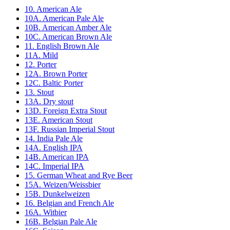
10. American Ale
10A. American Pale Ale
10B. American Amber Ale
10C. American Brown Ale
11. English Brown Ale
11A. Mild
12. Porter
12A. Brown Porter
12C. Baltic Porter
13. Stout
13A. Dry stout
13D. Foreign Extra Stout
13E. American Stout
13F. Russian Imperial Stout
14. India Pale Ale
14A. English IPA
14B. American IPA
14C. Imperial IPA
15. German Wheat and Rye Beer
15A. Weizen/Weissbier
15B. Dunkelweizen
16. Belgian and French Ale
16A. Witbier
16B. Belgian Pale Ale