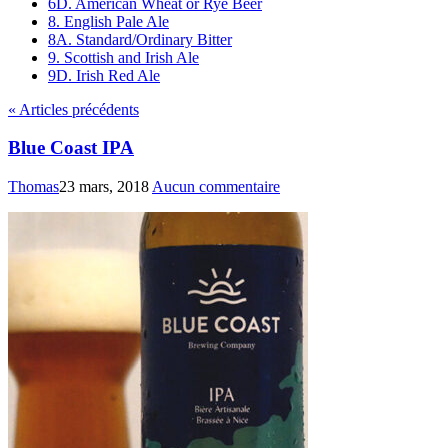
6D. American Wheat or Rye Beer
8. English Pale Ale
8A. Standard/Ordinary Bitter
9. Scottish and Irish Ale
9D. Irish Red Ale
« Articles précédents
Blue Coast IPA
Thomas
23 mars, 2018
Aucun commentaire