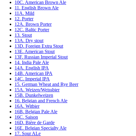
10C. American Brown Ale
11. English Brown Ale
11A. Mild
12. Porter
12A. Brown Porter
12C. Baltic Porter
13. Stout
13A. Dry stout
13D. Foreign Extra Stout
13E. American Stout
13F. Russian Imperial Stout
14. India Pale Ale
14A. English IPA
14B. American IPA
14C. Imperial IPA
15. German Wheat and Rye Beer
15A. Weizen/Weissbier
15B. Dunkelweizen
16. Belgian and French Ale
16A. Witbier
16B. Belgian Pale Ale
16C. Saison
16D. Bière de Garde
16E. Belgian Specialty Ale
17. Sour ALe