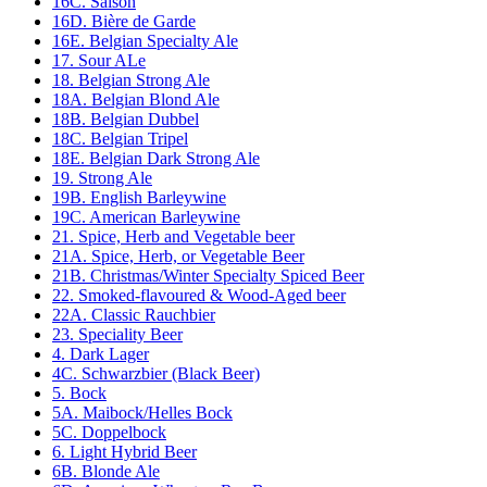
16C. Saison
16D. Bière de Garde
16E. Belgian Specialty Ale
17. Sour ALe
18. Belgian Strong Ale
18A. Belgian Blond Ale
18B. Belgian Dubbel
18C. Belgian Tripel
18E. Belgian Dark Strong Ale
19. Strong Ale
19B. English Barleywine
19C. American Barleywine
21. Spice, Herb and Vegetable beer
21A. Spice, Herb, or Vegetable Beer
21B. Christmas/Winter Specialty Spiced Beer
22. Smoked-flavoured & Wood-Aged beer
22A. Classic Rauchbier
23. Speciality Beer
4. Dark Lager
4C. Schwarzbier (Black Beer)
5. Bock
5A. Maibock/Helles Bock
5C. Doppelbock
6. Light Hybrid Beer
6B. Blonde Ale