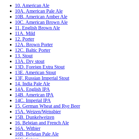
10. American Ale
10A. American Pale Ale
10B. American Amber Ale
10C. American Brown Ale
11. English Brown Ale
11A. Mild
12. Porter
12A. Brown Porter
12C. Baltic Porter
13. Stout
13A. Dry stout
13D. Foreign Extra Stout
13E. American Stout
13F. Russian Imperial Stout
14. India Pale Ale
14A. English IPA
14B. American IPA
14C. Imperial IPA
15. German Wheat and Rye Beer
15A. Weizen/Weissbier
15B. Dunkelweizen
16. Belgian and French Ale
16A. Witbier
16B. Belgian Pale Ale