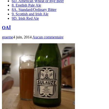
6D. American Wheat or Rye Beer
8. English Pale Ale
8A. Standard/Ordinary Bitter
9. Scottish and Irish Ale
9D. Irish Red Ale
OAÏ
graeme
4 juin, 2014
Aucun commentaire