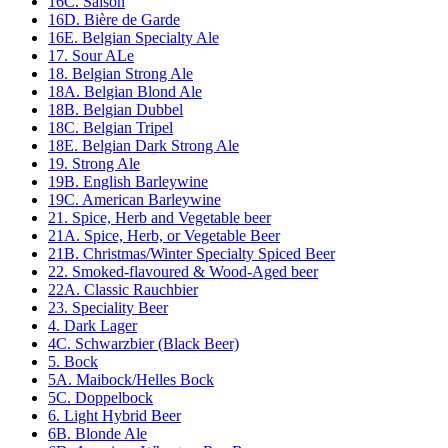
16C. Saison
16D. Bière de Garde
16E. Belgian Specialty Ale
17. Sour ALe
18. Belgian Strong Ale
18A. Belgian Blond Ale
18B. Belgian Dubbel
18C. Belgian Tripel
18E. Belgian Dark Strong Ale
19. Strong Ale
19B. English Barleywine
19C. American Barleywine
21. Spice, Herb and Vegetable beer
21A. Spice, Herb, or Vegetable Beer
21B. Christmas/Winter Specialty Spiced Beer
22. Smoked-flavoured & Wood-Aged beer
22A. Classic Rauchbier
23. Speciality Beer
4. Dark Lager
4C. Schwarzbier (Black Beer)
5. Bock
5A. Maibock/Helles Bock
5C. Doppelbock
6. Light Hybrid Beer
6B. Blonde Ale