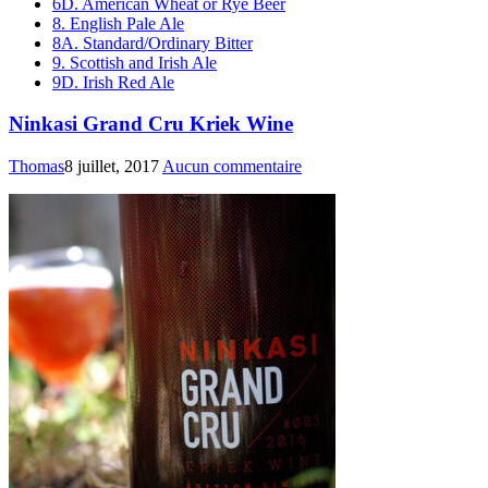
6D. American Wheat or Rye Beer
8. English Pale Ale
8A. Standard/Ordinary Bitter
9. Scottish and Irish Ale
9D. Irish Red Ale
Ninkasi Grand Cru Kriek Wine
Thomas
8 juillet, 2017
Aucun commentaire