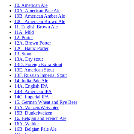
10. American Ale
10A. American Pale Ale
10B. American Amber Ale
10C. American Brown Ale
11. English Brown Ale
11A. Mild
12. Porter
12A. Brown Porter
12C. Baltic Porter
13. Stout
13A. Dry stout
13D. Foreign Extra Stout
13E. American Stout
13F. Russian Imperial Stout
14. India Pale Ale
14A. English IPA
14B. American IPA
14C. Imperial IPA
15. German Wheat and Rye Beer
15A. Weizen/Weissbier
15B. Dunkelweizen
16. Belgian and French Ale
16A. Witbier
16B. Belgian Pale Ale