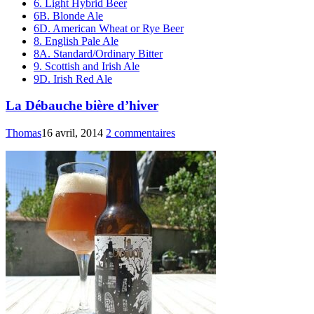
6. Light Hybrid Beer
6B. Blonde Ale
6D. American Wheat or Rye Beer
8. English Pale Ale
8A. Standard/Ordinary Bitter
9. Scottish and Irish Ale
9D. Irish Red Ale
La Débauche bière d’hiver
Thomas
16 avril, 2014
2 commentaires