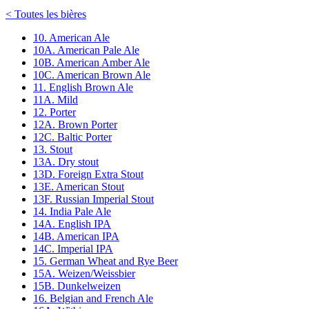
< Toutes les bières
10. American Ale
10A. American Pale Ale
10B. American Amber Ale
10C. American Brown Ale
11. English Brown Ale
11A. Mild
12. Porter
12A. Brown Porter
12C. Baltic Porter
13. Stout
13A. Dry stout
13D. Foreign Extra Stout
13E. American Stout
13F. Russian Imperial Stout
14. India Pale Ale
14A. English IPA
14B. American IPA
14C. Imperial IPA
15. German Wheat and Rye Beer
15A. Weizen/Weissbier
15B. Dunkelweizen
16. Belgian and French Ale