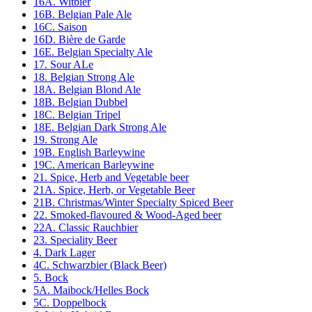
16A. Witbier
16B. Belgian Pale Ale
16C. Saison
16D. Bière de Garde
16E. Belgian Specialty Ale
17. Sour ALe
18. Belgian Strong Ale
18A. Belgian Blond Ale
18B. Belgian Dubbel
18C. Belgian Tripel
18E. Belgian Dark Strong Ale
19. Strong Ale
19B. English Barleywine
19C. American Barleywine
21. Spice, Herb and Vegetable beer
21A. Spice, Herb, or Vegetable Beer
21B. Christmas/Winter Specialty Spiced Beer
22. Smoked-flavoured & Wood-Aged beer
22A. Classic Rauchbier
23. Speciality Beer
4. Dark Lager
4C. Schwarzbier (Black Beer)
5. Bock
5A. Maibock/Helles Bock
5C. Doppelbock