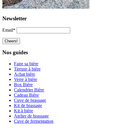
Newsletter
Email*
Nos guides
Faire sa bière
Tireuse à bière
Achat bière
Verre à bière
Box Bière
Calendrier Bière
Cadeau Bière
Cuve de brassage
Kit de brassage
Kit à bière
Atelier de brassage
Cuve de fermentation