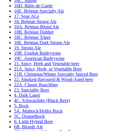
16C. Saison
16D. Bière de Garde
16E. Belgian Specialty Ale
17. Sour ALe
18. Belgian Strong Ale
18A. Belgian Blond Ale
18B. Belgian Dubbel
18C. Belgian Tripel
18E. Belgian Dark Strong Ale
19. Strong Ale
19B. English Barleywine
19C. American Barleywine
21. Spice, Herb and Vegetable beer
21A. Spice, Herb, or Vegetable Beer
21B. Christmas/Winter Specialty Spiced Beer
22. Smoked-flavoured & Wood-Aged beer
22A. Classic Rauchbier
23. Speciality Beer
4. Dark Lager
4C. Schwarzbier (Black Beer)
5. Bock
5A. Maibock/Helles Bock
5C. Doppelbock
6. Light Hybrid Beer
6B. Blonde Ale