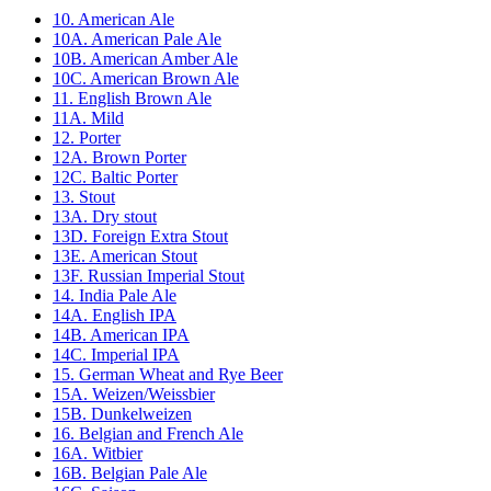
10. American Ale
10A. American Pale Ale
10B. American Amber Ale
10C. American Brown Ale
11. English Brown Ale
11A. Mild
12. Porter
12A. Brown Porter
12C. Baltic Porter
13. Stout
13A. Dry stout
13D. Foreign Extra Stout
13E. American Stout
13F. Russian Imperial Stout
14. India Pale Ale
14A. English IPA
14B. American IPA
14C. Imperial IPA
15. German Wheat and Rye Beer
15A. Weizen/Weissbier
15B. Dunkelweizen
16. Belgian and French Ale
16A. Witbier
16B. Belgian Pale Ale