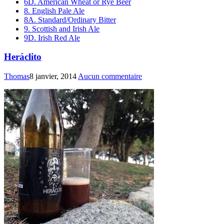
6D. American Wheat or Rye Beer
8. English Pale Ale
8A. Standard/Ordinary Bitter
9. Scottish and Irish Ale
9D. Irish Red Ale
Heráclito
Thomas
8 janvier, 2014
Aucun commentaire