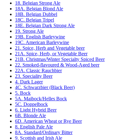
18. Belgian Strong Ale
18A. Belgian Blond Ale
18B. Belgian Dubbel
18C. Belgian Tripel
18E. Belgian Dark Strong Ale
19. Strong Ale
19B. English Barleywine
19C. American Barleywine
21. Spice, Herb and Vegetable beer
21A. Spice, Herb, or Vegetable Beer
21B. Christmas/Winter Specialty Spiced Beer
22. Smoked-flavoured & Wood-Aged beer
22A. Classic Rauchbier
23. Speciality Beer
4. Dark Lager
4C. Schwarzbier (Black Beer)
5. Bock
5A. Maibock/Helles Bock
5C. Doppelbock
6. Light Hybrid Beer
6B. Blonde Ale
6D. American Wheat or Rye Beer
8. English Pale Ale
8A. Standard/Ordinary Bitter
9. Scottish and Irish Ale