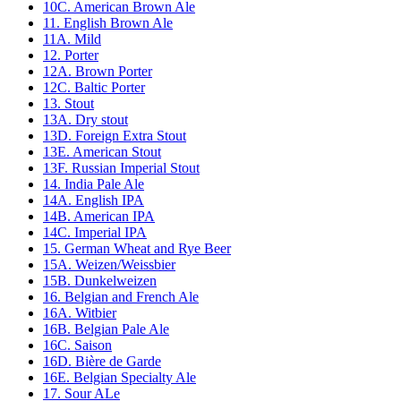
10C. American Brown Ale
11. English Brown Ale
11A. Mild
12. Porter
12A. Brown Porter
12C. Baltic Porter
13. Stout
13A. Dry stout
13D. Foreign Extra Stout
13E. American Stout
13F. Russian Imperial Stout
14. India Pale Ale
14A. English IPA
14B. American IPA
14C. Imperial IPA
15. German Wheat and Rye Beer
15A. Weizen/Weissbier
15B. Dunkelweizen
16. Belgian and French Ale
16A. Witbier
16B. Belgian Pale Ale
16C. Saison
16D. Bière de Garde
16E. Belgian Specialty Ale
17. Sour ALe