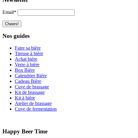
Email*
Nos guides
Faire sa bière
Tireuse à bière
Achat bière
Verre à bière
Box Bière
Calendrier Bière
Cadeau Bière
Cuve de brassage
Kit de brassage
Kit à bière
Atelier de brassage
Cuve de fermentation
Happy Beer Time