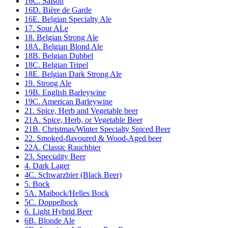
16C. Saison
16D. Bière de Garde
16E. Belgian Specialty Ale
17. Sour ALe
18. Belgian Strong Ale
18A. Belgian Blond Ale
18B. Belgian Dubbel
18C. Belgian Tripel
18E. Belgian Dark Strong Ale
19. Strong Ale
19B. English Barleywine
19C. American Barleywine
21. Spice, Herb and Vegetable beer
21A. Spice, Herb, or Vegetable Beer
21B. Christmas/Winter Specialty Spiced Beer
22. Smoked-flavoured & Wood-Aged beer
22A. Classic Rauchbier
23. Speciality Beer
4. Dark Lager
4C. Schwarzbier (Black Beer)
5. Bock
5A. Maibock/Helles Bock
5C. Doppelbock
6. Light Hybrid Beer
6B. Blonde Ale