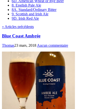
6D. American Wheat or Rye Beer
8. English Pale Ale
8A. Standard/Ordinary Bitter
9. Scottish and Irish Ale
9D. Irish Red Ale
« Articles précédents
Blue Coast Ambrée
Thomas
23 mars, 2018
Aucun commentaire