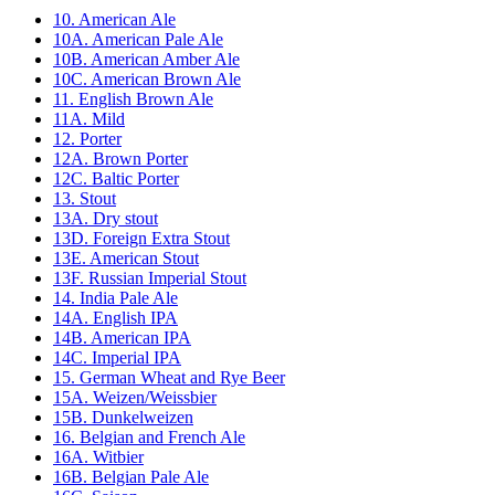
10. American Ale
10A. American Pale Ale
10B. American Amber Ale
10C. American Brown Ale
11. English Brown Ale
11A. Mild
12. Porter
12A. Brown Porter
12C. Baltic Porter
13. Stout
13A. Dry stout
13D. Foreign Extra Stout
13E. American Stout
13F. Russian Imperial Stout
14. India Pale Ale
14A. English IPA
14B. American IPA
14C. Imperial IPA
15. German Wheat and Rye Beer
15A. Weizen/Weissbier
15B. Dunkelweizen
16. Belgian and French Ale
16A. Witbier
16B. Belgian Pale Ale