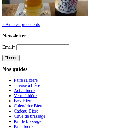
« Articles précédents
Newsletter
Email*
Nos guides
Faire sa bière
Tireuse à bière
Achat bière
Verre à bière
Box Bière
Calendrier Bière
Cadeau Bière
Cuve de brassage
Kit de brassage
Kit à bière