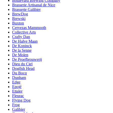
Boulevard Brewing Company
Brasserie Artisanal de Nice
Brasserie Galibier
BrewDog
Brewski
Buxton
Cervezas Mammooth
Collective Arts
Crafty Dan
De Halve Maan
De Koninck
De la Senne
De Molen
De Proefbrouwerij
Dieu du Ciel
Dogfish Head
Du Bocq
Dunham
Edge
Epojé
Ettaler
Fleurac
Flying Dog
Frog
Galibier