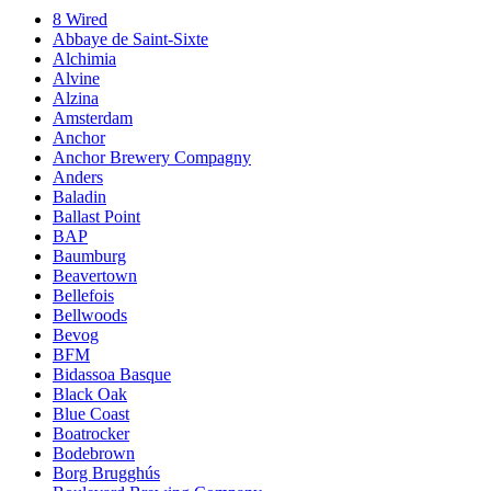
8 Wired
Abbaye de Saint-Sixte
Alchimia
Alvine
Alzina
Amsterdam
Anchor
Anchor Brewery Compagny
Anders
Baladin
Ballast Point
BAP
Baumburg
Beavertown
Bellefois
Bellwoods
Bevog
BFM
Bidassoa Basque
Black Oak
Blue Coast
Boatrocker
Bodebrown
Borg Brugghús