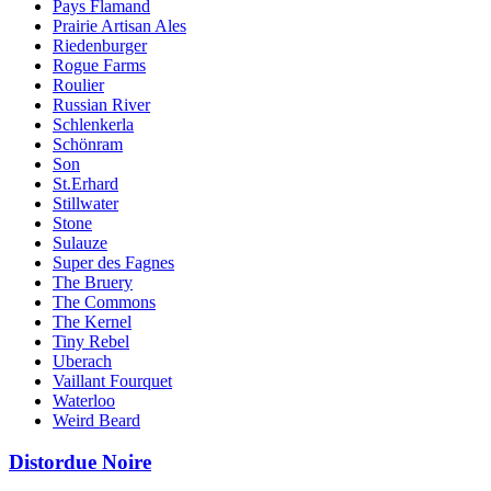
Pays Flamand
Prairie Artisan Ales
Riedenburger
Rogue Farms
Roulier
Russian River
Schlenkerla
Schönram
Son
St.Erhard
Stillwater
Stone
Sulauze
Super des Fagnes
The Bruery
The Commons
The Kernel
Tiny Rebel
Uberach
Vaillant Fourquet
Waterloo
Weird Beard
Distordue Noire