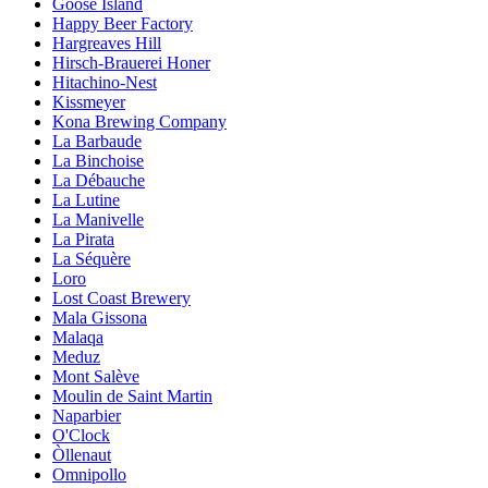
Goose Island
Happy Beer Factory
Hargreaves Hill
Hirsch-Brauerei Honer
Hitachino-Nest
Kissmeyer
Kona Brewing Company
La Barbaude
La Binchoise
La Débauche
La Lutine
La Manivelle
La Pirata
La Séquère
Loro
Lost Coast Brewery
Mala Gissona
Malaqa
Meduz
Mont Salève
Moulin de Saint Martin
Naparbier
O'Clock
Òllenaut
Omnipollo