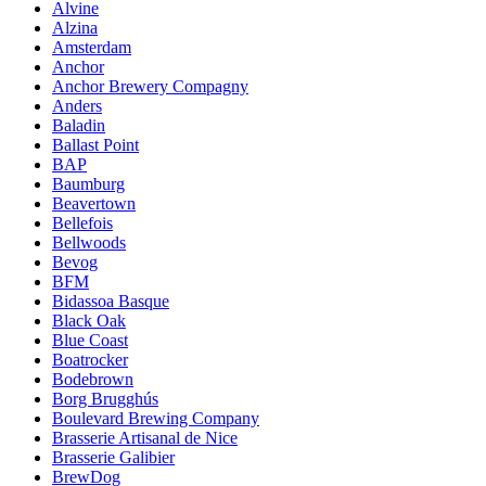
Alvine
Alzina
Amsterdam
Anchor
Anchor Brewery Compagny
Anders
Baladin
Ballast Point
BAP
Baumburg
Beavertown
Bellefois
Bellwoods
Bevog
BFM
Bidassoa Basque
Black Oak
Blue Coast
Boatrocker
Bodebrown
Borg Brugghús
Boulevard Brewing Company
Brasserie Artisanal de Nice
Brasserie Galibier
BrewDog