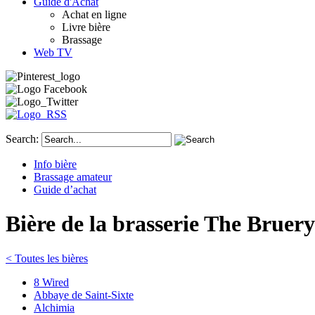
Guide d'Achat
Achat en ligne
Livre bière
Brassage
Web TV
Search:
Info bière
Brassage amateur
Guide d’achat
Bière de la brasserie The Bruery
< Toutes les bières
8 Wired
Abbaye de Saint-Sixte
Alchimia