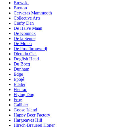
Brewski
Buxton
Cervezas Mammooth
Collective Arts
Crafty Dan
De Halve Maan
De Koninck
De la Senne
De Molen
De Proefbrouwerij
Dieu du Ciel
Dogfish Head
Du Bocq
Dunham
Edge
Epojé
Ettaler
Fleurac
Flying Dog
Frog
Galibier
Goose Island
Happy Beer Factory
Hargreaves Hill
Hirsch-Brauerei Honer