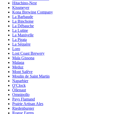
Hitachino-Nest
Kissmeyer
Kona Brewing Company
La Barbaude
La Binchoise
La Débauche
La Lutine
La Manivelle
La Pirata
La Séquère
Loro
Lost Coast Brewery
Mala Gissona
Malaqa
Meduz
Mont Salève
Moulin de Saint Martin
Naparbier
O'Clock
Òllenaut
Omnipollo
Pays Flamand
Prairie Artisan Ales
Riedenburger
Rogue Farms