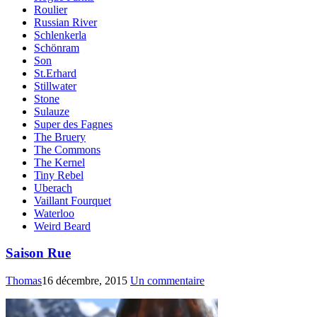
Roulier
Russian River
Schlenkerla
Schönram
Son
St.Erhard
Stillwater
Stone
Sulauze
Super des Fagnes
The Bruery
The Commons
The Kernel
Tiny Rebel
Uberach
Vaillant Fourquet
Waterloo
Weird Beard
Saison Rue
Thomas
16 décembre, 2015
Un commentaire