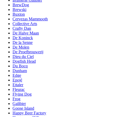
Brasserie Galibier
BrewDog
Brewski
Buxton
Cervezas Mammooth
Collective Arts
Crafty Dan
De Halve Maan
De Koninck
De la Senne
De Molen
De Proefbrouwerij
Dieu du Ciel
Dogfish Head
Du Bocq
Dunham
Edge
Epojé
Ettaler
Fleurac
Flying Dog
Frog
Galibier
Goose Island
Happy Beer Factory