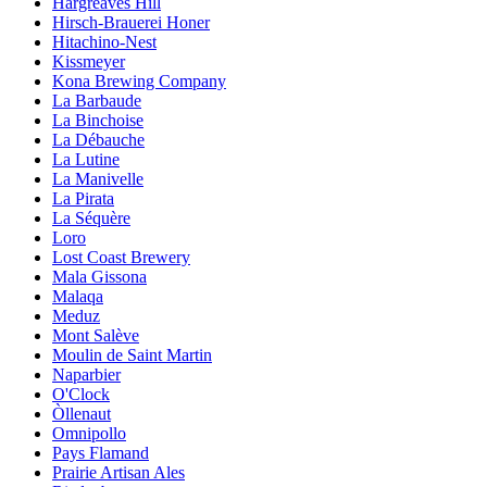
Hargreaves Hill
Hirsch-Brauerei Honer
Hitachino-Nest
Kissmeyer
Kona Brewing Company
La Barbaude
La Binchoise
La Débauche
La Lutine
La Manivelle
La Pirata
La Séquère
Loro
Lost Coast Brewery
Mala Gissona
Malaqa
Meduz
Mont Salève
Moulin de Saint Martin
Naparbier
O'Clock
Òllenaut
Omnipollo
Pays Flamand
Prairie Artisan Ales