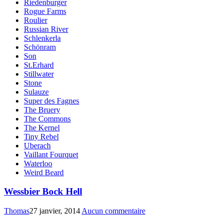
Riedenburger
Rogue Farms
Roulier
Russian River
Schlenkerla
Schönram
Son
St.Erhard
Stillwater
Stone
Sulauze
Super des Fagnes
The Bruery
The Commons
The Kernel
Tiny Rebel
Uberach
Vaillant Fourquet
Waterloo
Weird Beard
Wessbier Bock Hell
Thomas
27 janvier, 2014
Aucun commentaire