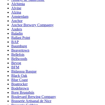
Alchimia
Alvine
Alzina
Amsterdam
Anchor
Anchor Brewery Compagny
Anders
Baladin
Ballast Point
BAP
Baumburg
Beavertown
Bellefois
Bellwoods
Bevog
BFM
Bidassoa Basque
Black Oak
Blue Coast
Boatrocker
Bodebrown
Borg Brugghús
Boulevard Brewing Company
Brasserie Artisanal de Nice