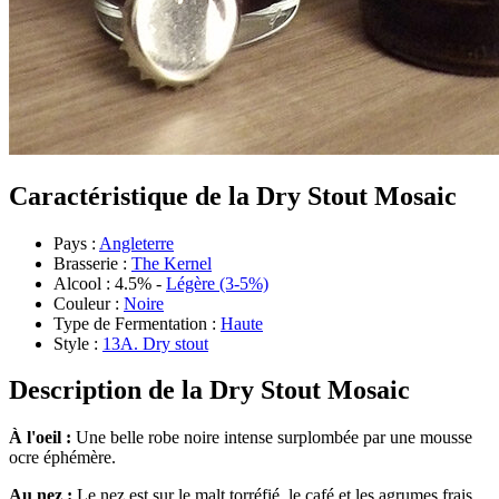
Caractéristique de la Dry Stout Mosaic
Pays :
Angleterre
Brasserie :
The Kernel
Alcool : 4.5% -
Légère (3-5%)
Couleur :
Noire
Type de Fermentation :
Haute
Style :
13A. Dry stout
Description de la Dry Stout Mosaic
À l'oeil :
Une belle robe noire intense surplombée par une mousse
ocre éphémère.
Au nez :
Le nez est sur le malt torréfié, le café et les agrumes frais.