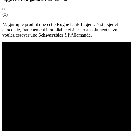
0
(
0
)
Magnifique produit que cette Rogue Dark Lager. C’est léger et
chocolaté, franchement inoubliable et à tester absolument si vous
voulez essayer une
Schwarzbier
à l’Allemande.