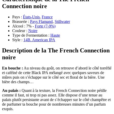
Connection noire
Pays :
États-Unis
,
France
Brasserie :
Pays Flamand
,
Stillwater
Alcool : 7% -
Forte (7-9%)
Couleur :
Noire
Type de Fermentation :
Haute
Style :
14B. American IPA
Description de la The French Connection
noire
En bouche :
Au niveau du goût, on retrouve d’abord le côté torréfié
et caféïné de cette Black IPA mélangé avec quelques saveurs de
mûres puis on s’échappe sur le côté sec et floral de la bière. Une
bière des champs…
Au palais :
Quant à la texture, la French Connection noire pétille
comme il faut, ni trop ni pas assez. Elle dispose d’une tenue au
palais plutôt persistante avant de s’échapper sur le côté champêtre et
de parfumer ta bouche pour de nombreuses minutes d’un parfum
exquis.