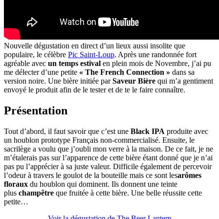
Nouvelle dégustation en direct d’un lieux aussi insolite que
populaire, le célèbre
Pic Saint-Loup
. Après une randonnée fort
agréable avec
un temps estival
en plein mois de Novembre, j’ai pu
me délecter d’une petite
« The French Connection »
dans sa
version noire. Une bière initiée par
Saveur Bière
qui m’a gentiment
envoyé le produit afin de le tester et de te le faire connaître.
Présentation
Tout d’abord, il faut savoir que c’est une
Black IPA
produite avec
un houblon prototype Français non-commercialisé. Ensuite, le
sacrilège a voulu que j’oubli mon verre à la maison. De ce fait, je ne
m’étalerais pas sur l’apparence de cette bière étant donné que je n’ai
pas pu l’apprécier à sa juste valeur. Difficile également de percevoir
l’odeur à travers le goulot de la bouteille mais ce sont les
arômes
floraux
du houblon qui dominent. Ils donnent une teinte
plus
champêtre
que fruitée à cette bière. Une belle réussite cette
petite…
Voir la dégustation de The Beer Lantern