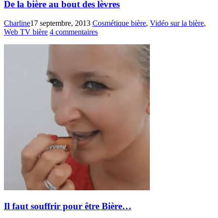
De la bière au bout des lèvres
Charline
17 septembre, 2013
Cosmétique bière
,
Vidéo sur la bière
,
Web TV bière
4 commentaires
Il faut souffrir pour être Bière…