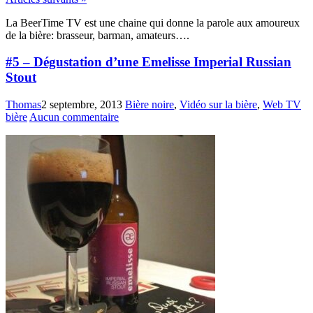
La BeerTime TV est une chaine qui donne la parole aux amoureux
de la bière: brasseur, barman, amateurs….
#5 – Dégustation d’une Emelisse Imperial Russian
Stout
Thomas
2 septembre, 2013
Bière noire
,
Vidéo sur la bière
,
Web TV
bière
Aucun commentaire