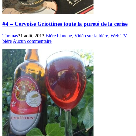
#4 – Cervoise Griottines toute la pureté de la cerise
Thomas
31 août, 2013
Bière blanche
,
Vidéo sur la bière
,
Web TV
bière
Aucun commentaire