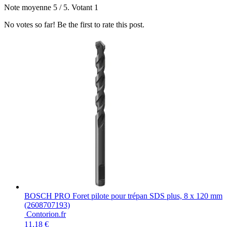
Note moyenne
5
/ 5. Votant
1
No votes so far! Be the first to rate this post.
BOSCH PRO Foret pilote pour trépan SDS plus, 8 x 120 mm
(2608707193)
Contorion.fr
11,18 €