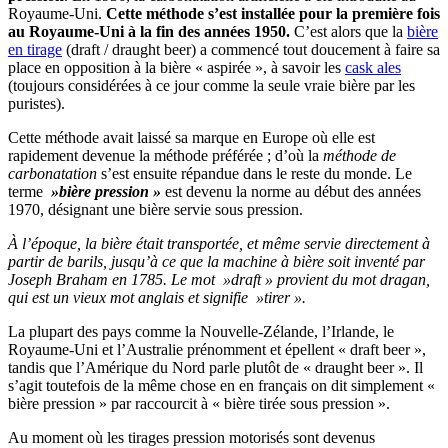
Royaume-Uni.
Cette méthode s’est installée pour la première fois
au Royaume-Uni à la fin des années 1950.
C’est alors que la
bière
en tirage
(draft / draught beer) a commencé tout doucement à faire sa
place en opposition à la bière « aspirée », à savoir les
cask ales
(toujours considérées à ce jour comme la seule vraie bière par les
puristes).
Cette méthode avait laissé sa marque en Europe où elle est
rapidement devenue la méthode préférée ; d’où la
méthode de
carbonatation
s’est ensuite répandue dans le reste du monde. Le
terme
»bière pression »
est devenu la norme au début des années
1970, désignant une bière servie sous pression.
À l’époque, la bière était transportée, et même servie directement à
partir de barils, jusqu’à ce que la machine à bière soit inventé par
Joseph Braham en 1785. Le mot »draft » provient du mot dragan,
qui est un vieux mot anglais et signifie »tirer ».
La plupart des pays comme la Nouvelle-Zélande, l’Irlande, le
Royaume-Uni et l’Australie prénomment et épellent « draft beer »,
tandis que l’Amérique du Nord parle plutôt de « draught beer ». Il
s’agit toutefois de la même chose en en français on dit simplement «
bière pression » par raccourcit à « bière tirée sous pression ».
Au moment où les tirages pression motorisés sont devenus