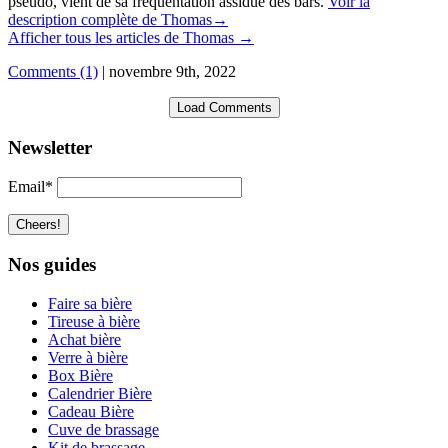
pseudo, vient de sa fréquentation assidue des bars.
Voir la
description complète de Thomas→
Afficher tous les articles de Thomas
→
Comments (1)
|
novembre 9th, 2022
Load Comments
Newsletter
Email*
Nos guides
Faire sa bière
Tireuse à bière
Achat bière
Verre à bière
Box Bière
Calendrier Bière
Cadeau Bière
Cuve de brassage
Kit de brassage