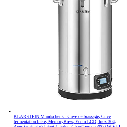
KLARSTEIN Mundschenk - Cuve de brassage, Cuve
fermentation bière, MemoryBrew, Ecran LCD, Inox 304,
Avec tamis et récipient à grains, Chauffage de 3000 W, 65 L -