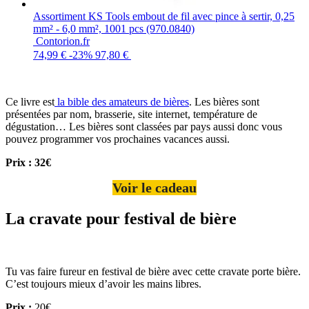
Assortiment KS Tools embout de fil avec pince à sertir, 0,25
mm² - 6,0 mm², 1001 pcs (970.0840)
Contorion.fr
74,99 €
-23%
97,80 €
Ce livre est
la bible des amateurs de bières
. Les bières sont
présentées par nom, brasserie, site internet, température de
dégustation… Les bières sont classées par pays aussi donc vous
pouvez programmer vos prochaines vacances aussi.
Prix : 32€
Voir le cadeau
La cravate pour festival de bière
Tu vas faire fureur en festival de bière avec cette cravate porte bière.
C’est toujours mieux d’avoir les mains libres.
Prix :
20€