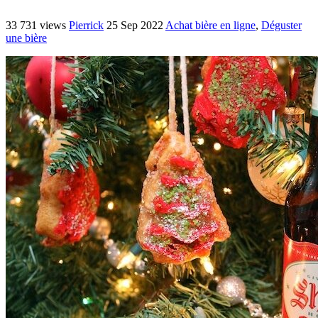
33 731 views
Pierrick
25 Sep 2022
Achat bière en ligne
,
Déguster
une bière