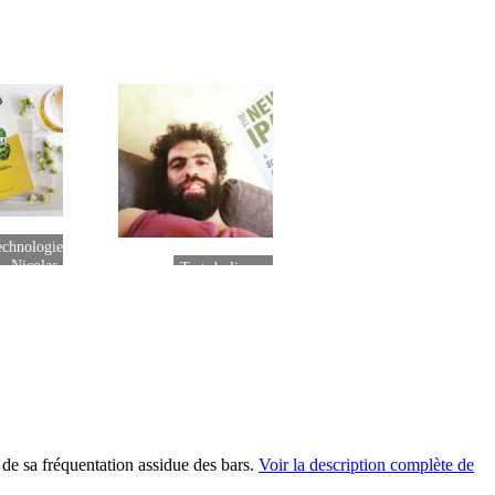
chnologie brassicole de
Nicolas Imbreckx
Test du livre « The New IPA »
de Scott Janish
 de sa fréquentation assidue des bars.
Voir la description complète de