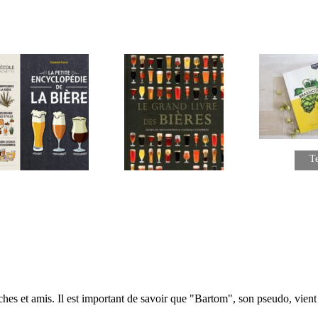
Te
hette
Présentation La Petite
Le grand livre des bières, notes
Encyclopédie de la bière
de dégustation…
hes et amis. Il est important de savoir que "Bartom", son pseudo, vient