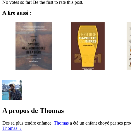
No votes so far! Be the first to rate this post.
A lire aussi :
Présentation du livre les
Présentation du Guide hac
saveurs gastronomiques de la
des bières 2021
bière
A propos de Thomas
Dès sa plus tendre enfance,
Thomas
a été un enfant choyé par ses proc
Thomas→