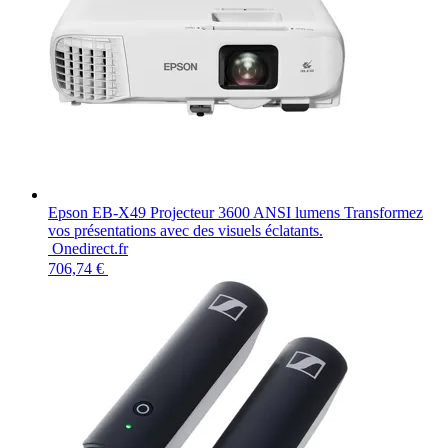
Epson EB-X49 Projecteur 3600 ANSI lumens Transformez
vos présentations avec des visuels éclatants.
Onedirect.fr
706,74 €