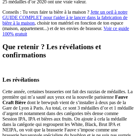
25 médailles d’or 2020 ont une vraie valeur.
Conseils :
Tu veux faire ta bière à la maison ?
Jette un oeil à notre
GUIDE COMPLET pour t'aider à te lancer dans la fabrication de
bière à la maison
, choisir ton matériel en fonction de ton espace
(maison, appartement...) et de tes envies de brasseur.
Voir ce guide
100% gratuit
Que retenir ? Les révélations et
confirmations
Les révélations
Cette année, certaines brasseries ont fait des razzias de médailles. La
première qui m’a sauté aux yeux est la nouvelle parisienne
Fauve
Craft Bière
dont le brewpub vient de s’installer à deux pas de la
Gare de Lyon à Paris. Au total, ce sont 3 médailles d’or et 1 médaille
d’argent et notamment dans des catégories très dense comme
Session IPA, IPA et bières aux fruits. On ajoute à cela la médaille
dans la catégorie qui regroupent les White, Black, Brut IPA et
NEIPA, on voit que la brasserie Fauve s’impose comme une
brasserie hexagonale spécialiste du houblon et je ne suis pas surpris