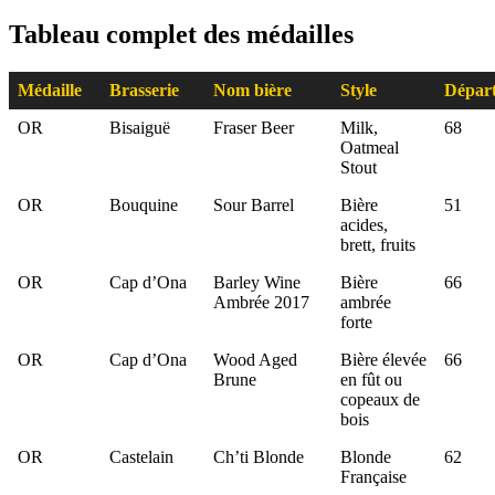
Tableau complet des médailles
Médaille
Brasserie
Nom bière
Style
Dépar
OR
Bisaiguë
Fraser Beer
Milk,
68
Oatmeal
Stout
OR
Bouquine
Sour Barrel
Bière
51
acides,
brett, fruits
OR
Cap d’Ona
Barley Wine
Bière
66
Ambrée 2017
ambrée
forte
OR
Cap d’Ona
Wood Aged
Bière élevée
66
Brune
en fût ou
copeaux de
bois
OR
Castelain
Ch’ti Blonde
Blonde
62
Française