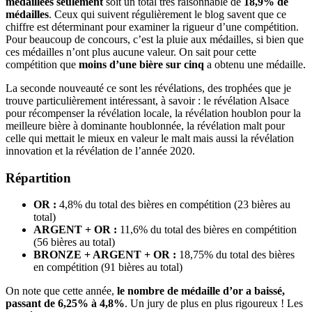
médaillées seulement
soit un total très raisonnable de
18,9% de
médailles
. Ceux qui suivent régulièrement le blog savent que ce
chiffre est déterminant pour examiner la rigueur d’une compétition.
Pour beaucoup de concours, c’est la pluie aux médailles, si bien que
ces médailles n’ont plus aucune valeur. On sait pour cette
compétition que
moins d’une bière sur cinq
a obtenu une médaille.
La seconde nouveauté ce sont les révélations, des trophées que je
trouve particulièrement intéressant, à savoir : le révélation Alsace
pour récompenser la révélation locale, la révélation houblon pour la
meilleure bière à dominante houblonnée, la révélation malt pour
celle qui mettait le mieux en valeur le malt mais aussi la révélation
innovation et la révélation de l’année 2020.
Répartition
OR :
4,8% du total des bières en compétition (23 bières au
total)
ARGENT + OR :
11,6% du total des bières en compétition
(56 bières au total)
BRONZE + ARGENT + OR :
18,75% du total des bières
en compétition (91 bières au total)
On note que cette année,
le nombre de médaille d’or a baissé,
passant de 6,25% à 4,8%
. Un jury de plus en plus rigoureux ! Les