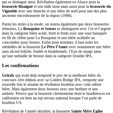
qui se distingue ainsi. Révélation également en Alsace pour la
brasserie Bisaiguë
et son milk stout mais aussi pour la
brasserie du
Vignoble
avec une blanche et une bière de noël pour une des plus
ancienne microbrasserie de la région (1998).
Parmi les styles à la mode, on notera également que deux brasseries
rémoises, La
Bouquine et Senses
se distinguent avec l’or et l’argent
dans la catégorie bière acide, brett et fruits avec une sour baraquée
en fût de chêne pour La Bouquine et une bière acidulée au
concombre pour Senses. Enfin pour terminer, il faut noter les
médailles de la brasserie
Le Père l’Amer
avec notamment une bière
sans alcool fraîche, fruitée et houblonnée, l’Eau de nuage ainsi
qu’une médaille de bronze dans la catégorie Double IPA.
Les confirmations
Grizzly
qui avait déjà remporté le prix de la meilleure bière du
concours 1ère édition avec sa Golden Bridge IPA, remporte une
nouvelle fois le sésame de révélation houblon avec cette même
bière. Mais également deux bronzes avec une berliner et une
ambrée. Preuve que la brasserie clermontoise dont le headbrewer est
californien est bien au top niveau national lorsque l’on parle de
houblon US.
Révélation de l’année dernière, la brasserie
Sainte Mère Eglise