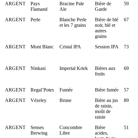
ARGENT
Pays
Bracine Pale
Bière de
59
Flamand
Ale
Garde
ARGENT
Perle
Blanche Perle
Bière de blé
67
et les 7 grains
noir, blé et
autres
grains
ARGENT
Mont Blanc
Cristal IPA
Session IPA
73
ARGENT
Ninkasi
Imperial Kriek
Bières aux
69
fruits
ARGENT
Regal’Potes
Fumée
Bière fumée
57
ARGENT
Vézeley
Brune
Bière au jus
89
de raisin,
moût de
raisin
ARGENT
Senses
Concombre
Bière
51
Brewing
Libre
acides,