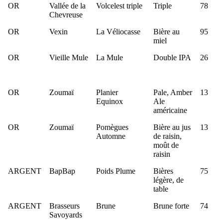
OR
Vallée de la
Volcelest triple
Triple
78
Chevreuse
OR
Vexin
La Véliocasse
Bière au
95
miel
OR
Vieille Mule
La Mule
Double IPA
26
OR
Zoumaï
Planier
Pale, Amber
13
Equinox
Ale
américaine
OR
Zoumaï
Pomègues
Bière au jus
13
Automne
de raisin,
moût de
raisin
ARGENT
BapBap
Poids Plume
Bières
75
légère, de
table
ARGENT
Brasseurs
Brune
Brune forte
74
Savoyards