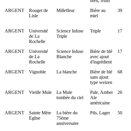
brett, fruits
ARGENT
Rouget de
Millefleur
Bière au
39
Lisle
miel
ARGENT
Université
Science Infuse
Triple
17
de La
Triple
Rochelle
ARGENT
Université
Science Infuse
Bière de blé
17
de La
Blanche
avec ajout
Rochelle
d'ingrédient
ARGENT
Vignoble
La blanche
Bière de blé
68
sans ajout
type weizen
ARGENT
Vieille Mule
La Mule
Pale, Amber
26
tombée du ciel
Ale
américaine
ARGENT
Sainte Mère
La bière du
Pils, Lager
50
Eglise
75ème
anniversaire