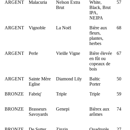
ARGENT
Malacuria
Nelson Extra
White,
57
Brut
Black, Brut
IPA,
NEIPA
ARGENT
Vignoble
La Noël
Bière aux
68
fleurs,
plantes,
herbes
ARGENT
Perle
Vieille Vigne
Bière élevée
67
en fût ou
copeaux de
bois
ARGENT
Sainte Mère
Diamond Lily
Baltic
50
Eglise
Porter
BRONZE
Fabriq'
Triple
Triple
59
BRONZE
Brasseurs
Genepi
Bièrex aux
74
Savoyards
arômes
BRONZE
De Sutter
Zinzin
Quadruple,
27