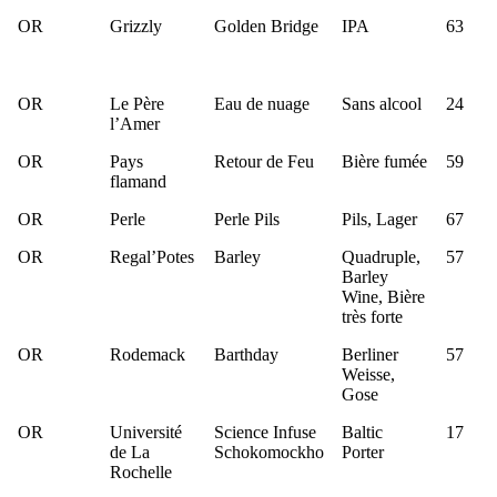
OR
Grizzly
Golden Bridge
IPA
63
OR
Le Père
Eau de nuage
Sans alcool
24
l’Amer
OR
Pays
Retour de Feu
Bière fumée
59
flamand
OR
Perle
Perle Pils
Pils, Lager
67
OR
Regal’Potes
Barley
Quadruple,
57
Barley
Wine, Bière
très forte
OR
Rodemack
Barthday
Berliner
57
Weisse,
Gose
OR
Université
Science Infuse
Baltic
17
de La
Schokomockho
Porter
Rochelle