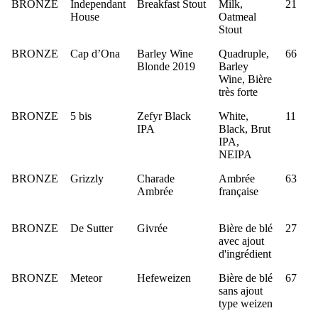
BRONZE
Independant
Breakfast Stout
Milk,
21
House
Oatmeal
Stout
BRONZE
Cap d’Ona
Barley Wine
Quadruple,
66
Blonde 2019
Barley
Wine, Bière
très forte
BRONZE
5 bis
Zefyr Black
White,
11
IPA
Black, Brut
IPA,
NEIPA
BRONZE
Grizzly
Charade
Ambrée
63
Ambrée
française
BRONZE
De Sutter
Givrée
Bière de blé
27
avec ajout
d'ingrédient
BRONZE
Meteor
Hefeweizen
Bière de blé
67
sans ajout
type weizen