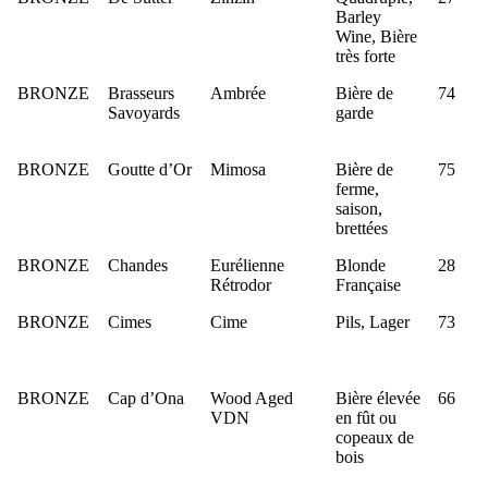
Barley
Wine, Bière
très forte
BRONZE
Brasseurs
Ambrée
Bière de
74
Savoyards
garde
BRONZE
Goutte d’Or
Mimosa
Bière de
75
ferme,
saison,
brettées
BRONZE
Chandes
Eurélienne
Blonde
28
Rétrodor
Française
BRONZE
Cimes
Cime
Pils, Lager
73
BRONZE
Cap d’Ona
Wood Aged
Bière élevée
66
VDN
en fût ou
copeaux de
bois