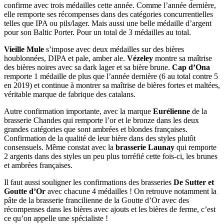
confirme avec trois médailles cette année. Comme l’année dernière,
elle remporte ses récompenses dans des catégories concurrentielles
telles que IPA ou pils/lager. Mais aussi une belle médaille d’argent
pour son Baltic Porter. Pour un total de 3 médailles au total.
Vieille Mule
s’impose avec deux médailles sur des bières
houblonnées, DIPA et pale, amber ale.
Vézeley
montre sa maîtrise
des bières noires avec sa dark lager et sa bière brune.
Cap d’Ona
remporte 1 médaille de plus que l’année dernière (6 au total contre 5
en 2019) et continue à montrer sa maîtrise de bières fortes et maltées,
véritable marque de fabrique des catalans.
Autre confirmation importante, avec la marque
Eurélienne
de la
brasserie Chandes qui remporte l’or et le bronze dans les deux
grandes catégories que sont ambrées et blondes françaises.
Confirmation de la qualité de leur bière dans des styles plutôt
consensuels. Même constat avec la
brasserie Launay
qui remporte
2 argents dans des styles un peu plus torréfié cette fois-ci, les brunes
et ambrées françaises.
Il faut aussi souligner les confirmations des brasseries
De Sutter et
Goutte d’Or
avec chacune 4 médailles ! On retrouve notamment la
pâte de la brasserie francilienne de la Goutte d’Or avec des
récompenses dans les bières avec ajouts et les bières de ferme, c’est
ce qu’on appelle une spécialiste !