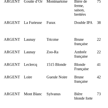
ARGENT
Goutte d’Or
Montmartoise
Bière de
75
ferme,
saison,
brettées
ARGENT
La Furieuse
Furax
Double IPA
38
ARGENT
Launay
Tricoise
Brune
22
française
ARGENT
Launay
Zoo-Ra
Ambrée
22
française
ARGENT
Leclercq
1515 Blonde
Blonde
41
Française
ARGENT
Loire
Gueule Noire
Brune
42
française
ARGENT
Mont Blanc
Sylvanus
Bière
73
blonde forte