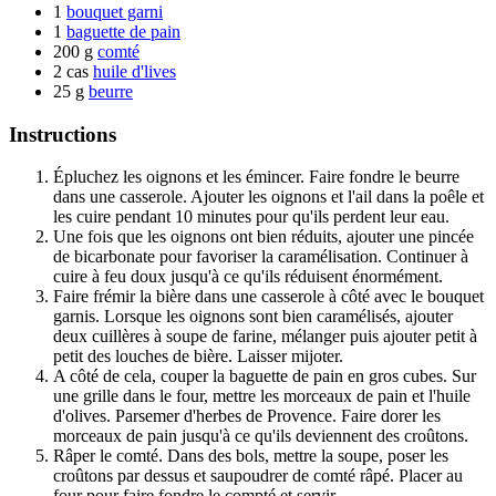
1
bouquet garni
1
baguette de pain
200 g
comté
2 cas
huile d'lives
25 g
beurre
Instructions
Épluchez les oignons et les émincer. Faire fondre le beurre
dans une casserole. Ajouter les oignons et l'ail dans la poêle et
les cuire pendant 10 minutes pour qu'ils perdent leur eau.
Une fois que les oignons ont bien réduits, ajouter une pincée
de bicarbonate pour favoriser la caramélisation. Continuer à
cuire à feu doux jusqu'à ce qu'ils réduisent énormément.
Faire frémir la bière dans une casserole à côté avec le bouquet
garnis. Lorsque les oignons sont bien caramélisés, ajouter
deux cuillères à soupe de farine, mélanger puis ajouter petit à
petit des louches de bière. Laisser mijoter.
A côté de cela, couper la baguette de pain en gros cubes. Sur
une grille dans le four, mettre les morceaux de pain et l'huile
d'olives. Parsemer d'herbes de Provence. Faire dorer les
morceaux de pain jusqu'à ce qu'ils deviennent des croûtons.
Râper le comté. Dans des bols, mettre la soupe, poser les
croûtons par dessus et saupoudrer de comté râpé. Placer au
four pour faire fondre le compté et servir.