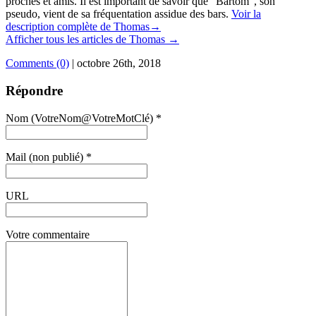
proches et amis. Il est important de savoir que "Bartom", son
pseudo, vient de sa fréquentation assidue des bars.
Voir la
description complète de Thomas→
Afficher tous les articles de Thomas
→
Comments (0)
|
octobre 26th, 2018
Répondre
Nom (VotreNom@VotreMotClé) *
Mail (non publié) *
URL
Votre commentaire