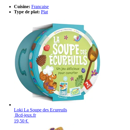
Cuisine:
Française
Type de plat:
Plat
Loki La Soupe des Ecureuils
Bcd-jeux.fr
19,50 €