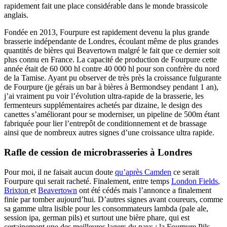
rapidement fait une place considérable dans le monde brassicole
anglais.
Fondée en 2013, Fourpure est rapidement devenu la plus grande
brasserie indépendante de Londres, écoulant même de plus grandes
quantités de bières qui Beavertown malgré le fait que ce dernier soit
plus connu en France. La capacité de production de Fourpure cette
année était de 60 000 hl contre 40 000 hl pour son confrère du nord
de la Tamise. Ayant pu observer de très près la croissance fulgurante
de Fourpure (je gérais un bar à bières à Bermondsey pendant 1 an),
j’ai vraiment pu voir l’évolution ultra-rapide de la brasserie, les
fermenteurs supplémentaires achetés par dizaine, le design des
canettes s’améliorant pour se moderniser, un pipeline de 500m étant
fabriquée pour lier l’entrepôt de conditionnement et de brassage
ainsi que de nombreux autres signes d’une croissance ultra rapide.
Rafle de cession de microbrasseries à Londres
Pour moi, il ne faisait aucun doute
qu’après Camden
ce serait
Fourpure qui serait racheté. Finalement, entre temps
London Fields
,
Brixton
et
Beavertown
ont été cédés mais l’annonce a finalement
finie par tomber aujourd’hui. D’autres signes avant coureurs, comme
sa gamme ultra lisible pour les consommateurs lambda (pale ale,
session ipa, german pils) et surtout une bière phare, qui est
certainement une des meilleures lagers du pays : la Fourpure Pils.