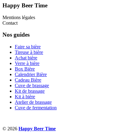
Happy Beer Time
Mentions légales
Contact
Nos guides
Faire sa bière
Tireuse à bière
Achat bière
Verre à bière
Box Bière
Calendrier Bière
Cadeau Bière
Cuve de brassage
Kit de brassage
Kit à bière
Atelier de brassage
Cuve de fermentation
© 2026
Happy Beer Time