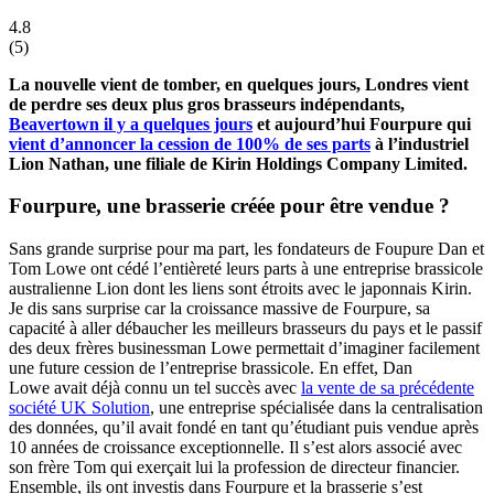
4.8
(
5
)
La nouvelle vient de tomber, en quelques jours, Londres vient
de perdre ses deux plus gros brasseurs indépendants,
Beavertown il y a quelques jours
et aujourd’hui Fourpure qui
vient d’annoncer la cession de 100% de ses parts
à l’industriel
Lion Nathan, une filiale de Kirin Holdings Company Limited.
Fourpure, une brasserie créée pour être vendue ?
Sans grande surprise pour ma part, les fondateurs de Foupure Dan et
Tom Lowe ont cédé l’entièreté leurs parts à une entreprise brassicole
australienne Lion dont les liens sont étroits avec le japonnais Kirin.
Je dis sans surprise car la croissance massive de Fourpure, sa
capacité à aller débaucher les meilleurs brasseurs du pays et le passif
des deux frères businessman Lowe permettait d’imaginer facilement
une future cession de l’entreprise brassicole. En effet, Dan
Lowe avait déjà connu un tel succès avec
la vente de sa précédente
société UK Solution
, une entreprise spécialisée dans la centralisation
des données, qu’il avait fondé en tant qu’étudiant puis vendue après
10 années de croissance exceptionnelle. Il s’est alors associé avec
son frère Tom qui exerçait lui la profession de directeur financier.
Ensemble, ils ont investis dans Fourpure et la brasserie s’est