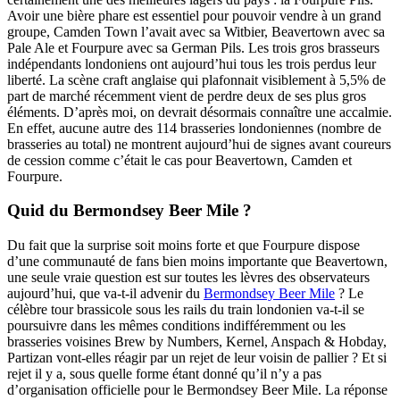
Avoir une bière phare est essentiel pour pouvoir vendre à un grand
groupe, Camden Town l’avait avec sa Witbier, Beavertown avec sa
Pale Ale et Fourpure avec sa German Pils. Les trois gros brasseurs
indépendants londoniens ont aujourd’hui tous les trois perdus leur
liberté. La scène craft anglaise qui plafonnait visiblement à 5,5% de
part de marché récemment vient de perdre deux de ses plus gros
éléments. D’après moi, on devrait désormais connaître une accalmie.
En effet, aucune autre des 114 brasseries londoniennes (nombre de
brasseries au total) ne montrent aujourd’hui de signes avant coureurs
de cession comme c’était le cas pour Beavertown, Camden et
Fourpure.
Quid du Bermondsey Beer Mile ?
Du fait que la surprise soit moins forte et que Fourpure dispose
d’une communauté de fans bien moins importante que Beavertown,
une seule vraie question est sur toutes les lèvres des observateurs
aujourd’hui, que va-t-il advenir du
Bermondsey Beer Mile
? Le
célèbre tour brassicole sous les rails du train londonien va-t-il se
poursuivre dans les mêmes conditions indifféremment ou les
brasseries voisines Brew by Numbers, Kernel, Anspach & Hobday,
Partizan vont-elles réagir par un rejet de leur voisin de pallier ? Et si
rejet il y a, sous quelle forme étant donné qu’il n’y a pas
d’organisation officielle pour le Bermondsey Beer Mile. La réponse