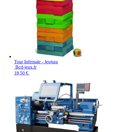
Tour Infernale - Jeujura
Bcd-jeux.fr
18,50 €