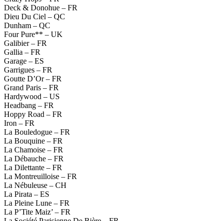
Deck & Donohue – FR
Dieu Du Ciel – QC
Dunham – QC
Four Pure** – UK
Galibier – FR
Gallia – FR
Garage – ES
Garrigues – FR
Goutte D’Or – FR
Grand Paris – FR
Hardywood – US
Headbang – FR
Hoppy Road – FR
Iron – FR
La Bouledogue – FR
La Bouquine – FR
La Chamoise – FR
La Débauche – FR
La Dilettante – FR
La Montreuilloise – FR
La Nébuleuse – CH
La Pirata – ES
La Pleine Lune – FR
La P’Tite Maiz’ – FR
La Société Parisienne De Bière – FR