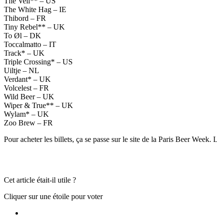
The Veil** – US
The White Hag – IE
Thibord – FR
Tiny Rebel** – UK
To Øl – DK
Toccalmatto – IT
Track* – UK
Triple Crossing* – US
Uiltje – NL
Verdant* – UK
Volcelest – FR
Wild Beer – UK
Wiper & True** – UK
Wylam* – UK
Zoo Brew – FR
Pour acheter les billets, ça se passe sur le site de la Paris Beer Week
Cet article était-il utile ?
Cliquer sur une étoile pour voter