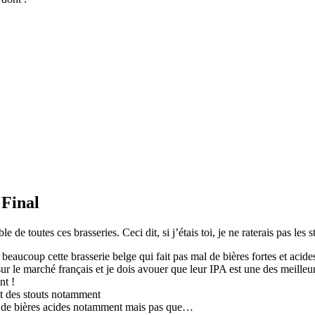
 Final
 de toutes ces brasseries. Ceci dit, si j’étais toi, je ne raterais pas les s
eaucoup cette brasserie belge qui fait pas mal de bières fortes et acides
sur le marché français et je dois avouer que leur IPA est une des meilleu
nt !
et des stouts notamment
al de bières acides notamment mais pas que…