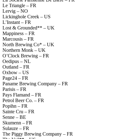
Le Triangle – FR
Lervig – NO
Lickinghole Creek – US
L’Instant – FR
Lost & Grounded** – UK
Mappiness – FR
Marcousis – FR
North Brewing Co* – UK
Northern Monk – UK
O’Clock Brewing – FR
Oedipus – NL
Outland – FR
Oxbow – US
Page24 – FR
Paname Brewing Company – FR
Parisis – FR
Pays Flamand – FR
Petrol Beer Co. – FR
Popihn – FR
Sainte Cru – FR
Senne – BE
Skumenn – FR
Sulauze – FR
The Piggy Brewing Company – FR