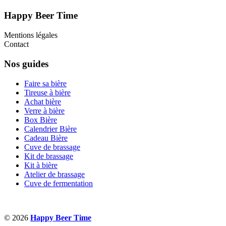
Happy Beer Time
Mentions légales
Contact
Nos guides
Faire sa bière
Tireuse à bière
Achat bière
Verre à bière
Box Bière
Calendrier Bière
Cadeau Bière
Cuve de brassage
Kit de brassage
Kit à bière
Atelier de brassage
Cuve de fermentation
© 2026
Happy Beer Time