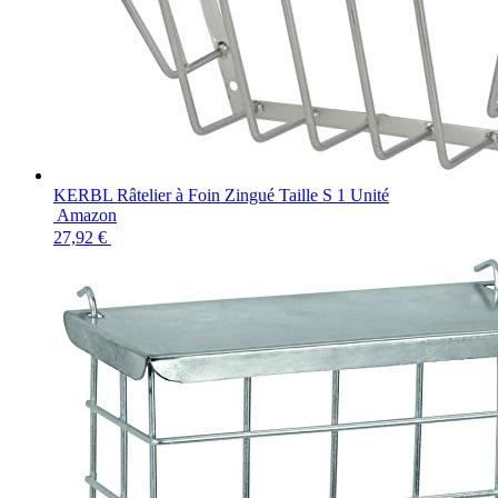
KERBL Râtelier à Foin Zingué Taille S 1 Unité
Amazon
27,92 €