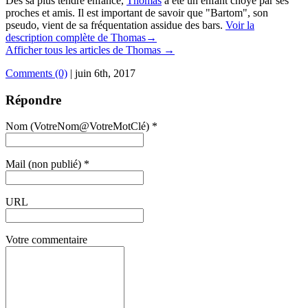
Dès sa plus tendre enfance,
Thomas
a été un enfant choyé par ses
proches et amis. Il est important de savoir que "Bartom", son
pseudo, vient de sa fréquentation assidue des bars.
Voir la
description complète de Thomas→
Afficher tous les articles de Thomas
→
Comments (0)
|
juin 6th, 2017
Répondre
Nom (VotreNom@VotreMotClé) *
Mail (non publié) *
URL
Votre commentaire