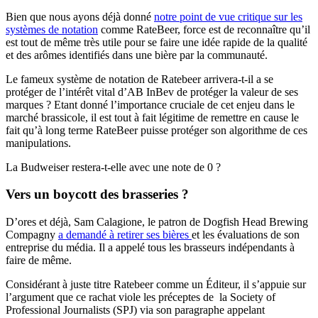
Bien que nous ayons déjà donné
notre point de vue critique sur les
systèmes de notation
comme RateBeer, force est de reconnaître qu’il
est tout de même très utile pour se faire une idée rapide de la qualité
et des arômes identifiés dans une bière par la communauté.
Le fameux système de notation de Ratebeer arrivera-t-il a se
protéger de l’intérêt vital d’AB InBev de protéger la valeur de ses
marques ? Etant donné l’importance cruciale de cet enjeu dans le
marché brassicole, il est tout à fait légitime de remettre en cause le
fait qu’à long terme RateBeer puisse protéger son algorithme de ces
manipulations.
La Budweiser restera-t-elle avec une note de 0 ?
Vers un boycott des brasseries ?
D’ores et déjà, Sam Calagione, le patron de Dogfish Head Brewing
Compagny
a demandé à retirer ses bières
et les évaluations de son
entreprise du média. Il a appelé tous les brasseurs indépendants à
faire de même.
Considérant à juste titre Ratebeer comme un Éditeur, il s’appuie sur
l’argument que ce rachat viole les préceptes de la Society of
Professional Journalists (SPJ) via son paragraphe appelant