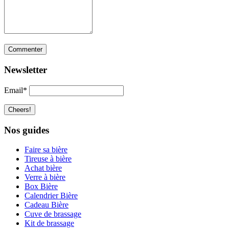
Newsletter
Email*
Nos guides
Faire sa bière
Tireuse à bière
Achat bière
Verre à bière
Box Bière
Calendrier Bière
Cadeau Bière
Cuve de brassage
Kit de brassage