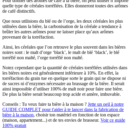
Pour donner des arômes de café à la bière, on peut utiliser n’importe
quelle type de céréales torréfiées. Elles donneront toutes des arômes
de café distinctifs.
Que nous utilisions du blé ou de l’orge, les deux céréales les plus
utilisées dans la bière, la carbonisation de la céréale a tendance à
brûler les autres arômes pour ne laisser place qu’aux arômes
provenant de la torréfaction.
Ainsi, les céréales que l’on retrouve le plus souvent dans les bières
noires sont : le malt d’orge ‘black’, le malt de blé ‘black’, le blé
torréfié non malté, l’orge torréfié non malté.
Notez cependant que la quantité de céréales torréfiées utilisées dans
les bières noires est généralement inférieure à 10%. En effet, la
torréfaction du grain tue en quelque sorte le grain qui ne dispose ni
de sucres ni d’enzymes nécessaire au brassage de la bière. Il serait
ainsi impossible d’utiliser 100% de malt noir pour faire une bière.
De plus la bière serait beaucoup trop acide et amère, imbuvable.
Conseils :
Tu veux faire ta bière à la maison ?
Jette un oeil à notre
GUIDE COMPLET pour t'aider à te lancer dans la fabrication de
bière à la maison
, choisir ton matériel en fonction de ton espace
(maison, appartement...) et de tes envies de brasseur.
Voir ce guide
100% gratuit