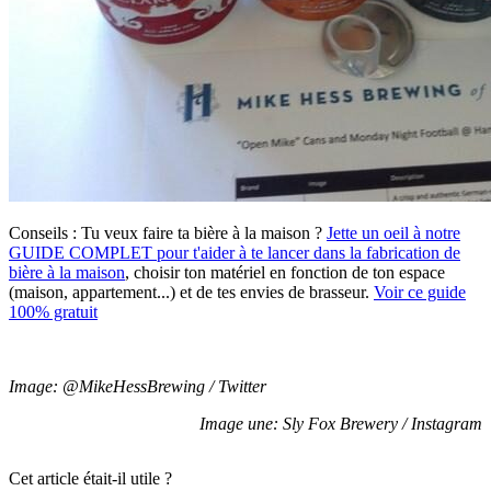
Conseils :
Tu veux faire ta bière à la maison ?
Jette un oeil à notre
GUIDE COMPLET pour t'aider à te lancer dans la fabrication de
bière à la maison
, choisir ton matériel en fonction de ton espace
(maison, appartement...) et de tes envies de brasseur.
Voir ce guide
100% gratuit
Image: @MikeHessBrewing / Twitter
Image une: Sly Fox Brewery / Instagram
Cet article était-il utile ?