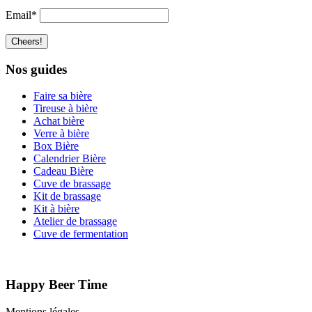
Email*
Nos guides
Faire sa bière
Tireuse à bière
Achat bière
Verre à bière
Box Bière
Calendrier Bière
Cadeau Bière
Cuve de brassage
Kit de brassage
Kit à bière
Atelier de brassage
Cuve de fermentation
Happy Beer Time
Mentions légales