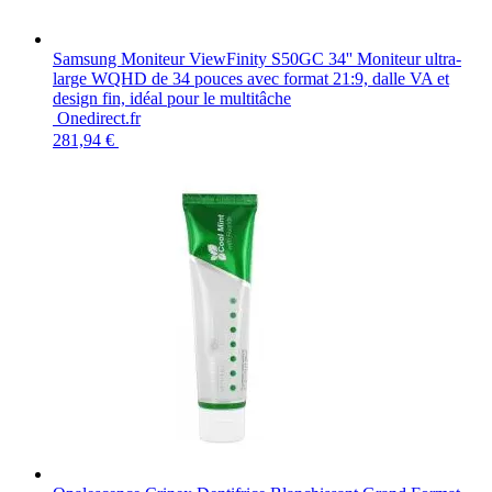
Samsung Moniteur ViewFinity S50GC 34'' Moniteur ultra-
large WQHD de 34 pouces avec format 21:9, dalle VA et
design fin, idéal pour le multitâche
Onedirect.fr
281,94 €