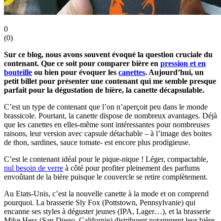
0
(
0
)
Sur ce blog, nous avons souvent évoqué la question cruciale du
contenant. Que ce soit pour comparer bière en
pression et en
bouteille
ou bien pour évoquer les
canettes
. Aujourd’hui, un
petit billet pour présenter une contenant qui me semble presque
parfait pour la dégustation de bière, la canette décapsulable.
C’est un type de contenant que l’on n’aperçoit peu dans le monde
brassicole. Pourtant, la canette dispose de nombreux avantages. Déjà
que les canettes en elles-même sont intéressantes pour nombreuses
raisons, leur version avec capsule détachable – à l’image des boites
de thon, sardines, sauce tomate- est encore plus prodigieuse.
C’est le contenant idéal pour le pique-nique ! Léger, compactable,
nul besoin de verre
à côté pour profiter pleinement des parfums
envoûtant de la bière puisque le couvercle se retire complètement.
Au Etats-Unis, c’est la nouvelle canette à la mode et on comprend
pourquoi. La brasserie Sly Fox (Pottstown, Pennsylvanie) qui
encanne ses styles à déguster jeunes (IPA, Lager…), et la brasserie
Mike Hess (San Diego, Californie) distribuent notamment leur bière