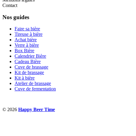
Contact
Nos guides
Faire sa bière
Tireuse à bière
Achat bière
Verre à bière
Box Bière
Calendrier Bière
Cadeau Bière
Cuve de brassage
Kit de brassage
Kit à bière
Atelier de brassage
Cuve de fermentation
© 2026
Happy Beer Time