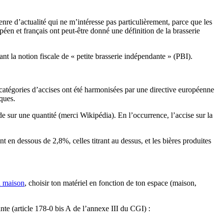
 genre d’actualité qui ne m’intéresse pas particulièrement, parce que les
ropéen et français ont peut-être donné une définition de la brasserie
nant la notion fiscale de « petite brasserie indépendante » (PBI).
s catégories d’accises ont été harmonisées par une directive européenne
iques.
e sur une quantité (merci Wikipédia). En l’occurrence, l’accise sur la
t en dessous de 2,8%, celles titrant au dessus, et les bières produites
a maison
, choisir ton matériel en fonction de ton espace (maison,
nte (article 178-0 bis A de l’annexe III du CGI) :