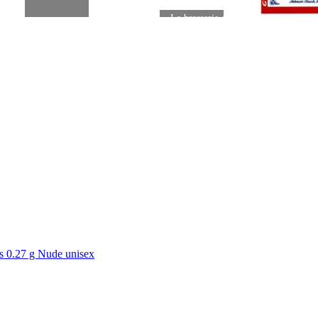
ur le
e
La brasserie du Mont-Blanc
vendue à Duvel
Ame
0.27 g Nude unisex