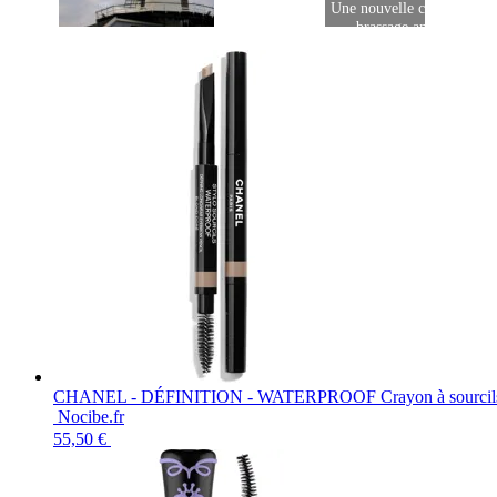
Une nouvelle circulaire po
brassage amateur belg
De Molen vend 35% à Bavaria
CHANEL - DÉFINITION - WATERPROOF Crayon à sourcils 
Nocibe.fr
55,50 €