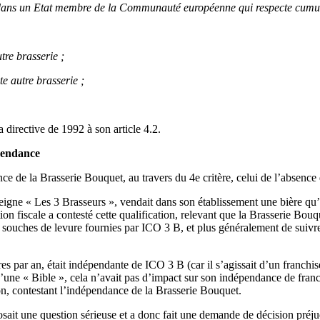
 dans un Etat membre de la Communauté européenne qui respecte cumulat
tre brasserie ;
te autre brasserie ;
 directive de 1992 à son article 4.2.
épendance
nce de la Brasserie Bouquet, au travers du 4e critère, celui de l’absence 
gne « Les 3 Brasseurs », vendait dans son établissement une bière qu’ell
on fiscale a contesté cette qualification, relevant que la Brasserie Bou
les souches de levure fournies par ICO 3 B, et plus généralement de suiv
res par an, était indépendante de ICO 3 B (car il s’agissait d’un franch
se d’une « Bible », cela n’avait pas d’impact sur son indépendance de fra
on, contestant l’indépendance de la Brasserie Bouquet.
osait une question sérieuse et a donc fait une demande de décision préju