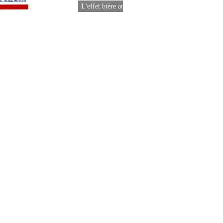
L'effet bière artisanale porte la
croissance…
rican Bud vs. Budweiser
Budvar, la bière…