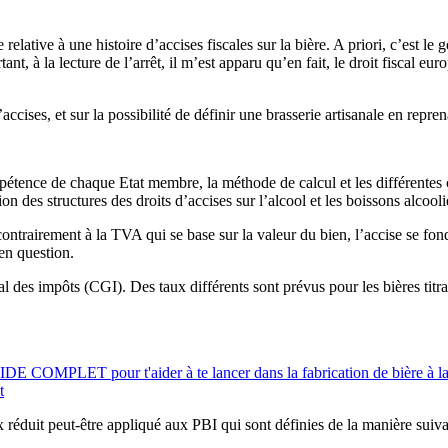
relative à une histoire d’accises fiscales sur la bière. A priori, c’est le
nt, à la lecture de l’arrêt, il m’est apparu qu’en fait, le droit fiscal eu
’accises, et sur la possibilité de définir une brasserie artisanale en repre
compétence de chaque Etat membre, la méthode de calcul et les différente
 des structures des droits d’accises sur l’alcool et les boissons alcool
trairement à la TVA qui se base sur la valeur du bien, l’accise se fond
 en question.
 des impôts (CGI). Des taux différents sont prévus pour les bières titran
UIDE COMPLET pour t'aider à te lancer dans la fabrication de bière à l
t
x réduit peut-être appliqué aux PBI qui sont définies de la manière suiva