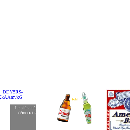
Le phénomène « Indie » se
démocratise pour les…