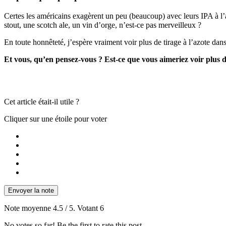
Certes les américains exagèrent un peu (beaucoup) avec leurs IPA à l’
stout, une scotch ale, un vin d’orge, n’est-ce pas merveilleux ?
En toute honnêteté, j’espère vraiment voir plus de tirage à l’azote dan
Et vous, qu’en pensez-vous ? Est-ce que vous aimeriez voir plus de 
Cet article était-il utile ?
Cliquer sur une étoile pour voter
Envoyer la note
Note moyenne
4.5
/ 5. Votant
6
No votes so far! Be the first to rate this post.