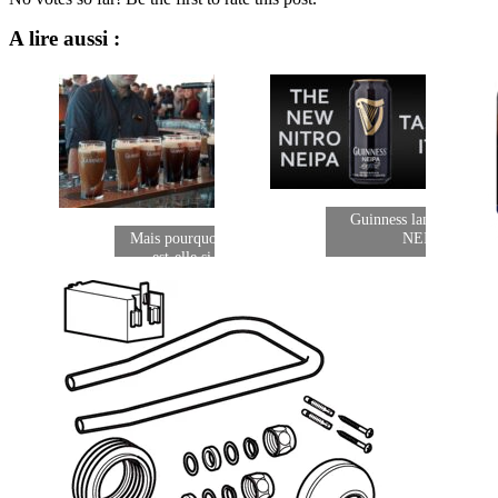
A lire aussi :
Guinness lance une Nit
Mais pourquoi ma Guinness
NEIPA !
est-elle si crémeuse ?