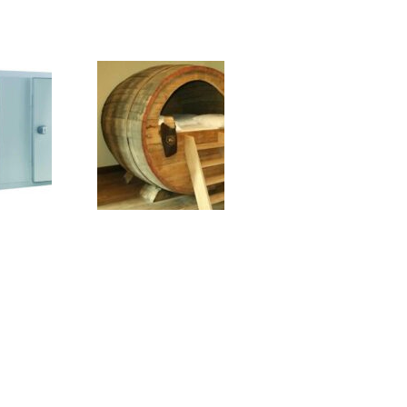
Le tirage pression avec
chambre froide
Qui veut dormir dans mon
tonneau de bière ?