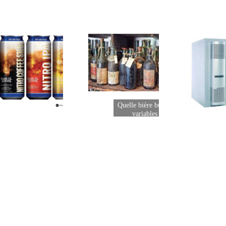
ro
Quelle bière buvez-vous ? Les
variables du produit
Samuel Adams se met aussi aux
canettes de « Nitro »