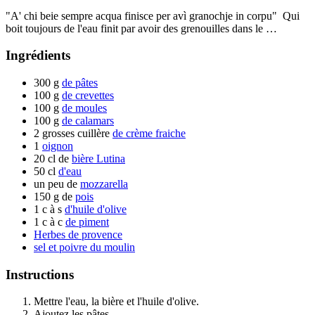
"A' chi beie sempre acqua finisce per avì granochje in corpu" Qui
boit toujours de l'eau finit par avoir des grenouilles dans le …
Ingrédients
300 g
de pâtes
100 g
de crevettes
100 g
de moules
100 g
de calamars
2 grosses cuillère
de crème fraiche
1
oignon
20 cl de
bière Lutina
50 cl
d'eau
un peu de
mozzarella
150 g de
pois
1 c à s
d'huile d'olive
1 c à c
de piment
Herbes de provence
sel et poivre du moulin
Instructions
Mettre l'eau, la bière et l'huile d'olive.
Ajoutez les pâtes.