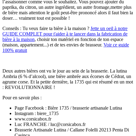
l’assaisonner comme vous le souhaitez. Vous pouvez ajouter du
paprika, du citron, un autre ingrédient, un autre fromage,mettre plus
de bière mais attention le goût peut-être prononcé alors il faut bien la
doser… vraiment tout est possible !
Conseils :
Tu veux faire ta bière à la maison ?
Jette un oeil à notre
GUIDE COMPLET pour t'aider à te lancer dans la fabrication de
bière à la maison
, choisir ton matériel en fonction de ton espace
(maison, appartement...) et de tes envies de brasseur.
Voir ce guide
100% gratuit
Deux autres bières ont vu le jour au sein de la brasserie. La lutina
Ambria (6 % d’alcool), une bière ambrée aux écorses de Cédrat, un
agrume corse. Et la petite dernière, la 1735 qui est résumé en un mot
: REVOLUTIONNAIRE !
Pour en savoir plus :
Page Facebook : Bière 1735 / brasserie artisanale Lutina
Instagram : biere_1735
www.corsicabox.fr
Luc FRANCHE / luc@corsicabox.fr
Brasserie Artisanale Lutina /
Callane Folelli 20213 Penta Di
Casinca