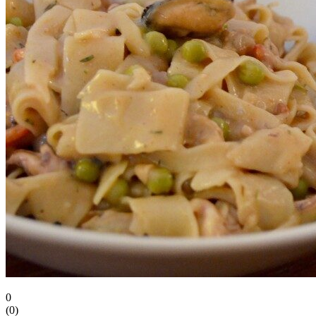
0
(
0
)