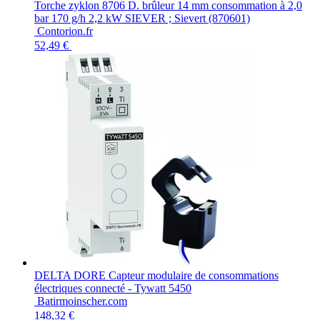
Torche zyklon 8706 D. brûleur 14 mm consommation à 2,0
bar 170 g/h 2,2 kW SIEVER ; Sievert (870601)
Contorion.fr
52,49 €
DELTA DORE Capteur modulaire de consommations
électriques connecté - Tywatt 5450
Batirmoinscher.com
148,32 €