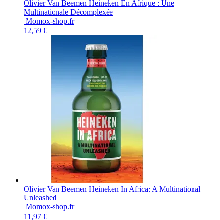
Olivier Van Beemen Heineken En Afrique : Une
Multinationale Décomplexée
Momox-shop.fr
12,59 €
Olivier Van Beemen Heineken In Africa: A Multinational
Unleashed
Momox-shop.fr
11,97 €