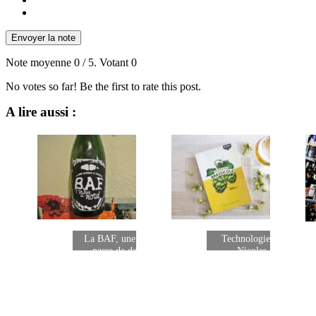
Envoyer la note
Note moyenne
0
/ 5. Votant
0
No votes so far! Be the first to rate this post.
A lire aussi :
La BAF, une association en
Technologie brassicole 
passe de devenir une…
Nicolas Imbreckx