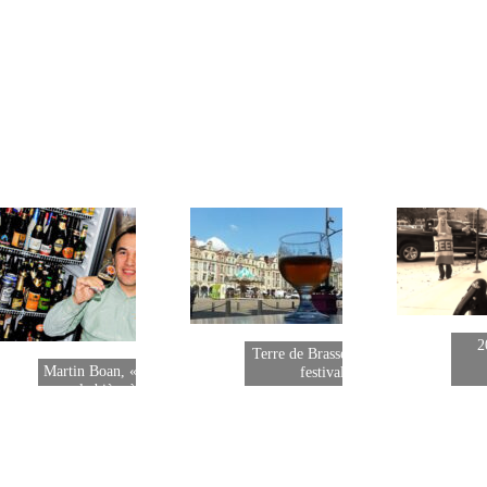
2
Terre de Brasseurs un nouveau
de
Martin Boan, « el maestro » de
festival à Arras
la bière à Buenos…