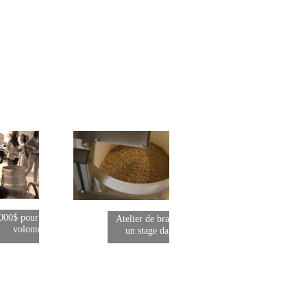
000$ pour de la bière à
Atelier de brassage : où faire
volonté à vie !
un stage dans ma ville ?