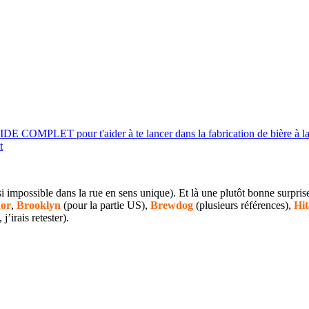
UIDE COMPLET pour t'aider à te lancer dans la fabrication de bière à l
t
asi impossible dans la rue en sens unique). Et là une plutôt bonne surpri
or
,
Brooklyn
(pour la partie US),
Brewdog
(plusieurs références),
Hit
irais retester).