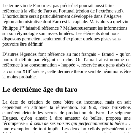
Le terme vin de Faro n’est pas précisé et pourrait aussi faire
référence à la ville de Faro au Portugal (région de l’extrême sud).
L’horticulture serait particulièrement développée dans l’Algarve,
région administrative dont Faro est la capitale. Mais alors à quel vin
er
Philippe 1
faisait-il référence ? Malheureusement les informations
sur son étymologie sont assez limitées. Les éléments dont nous
disposons permettent seulement d’explorer quelques pistes sans
pouvoirs être définitif.
D’autres légendes font référence au mot français « faraud » qu’on
pourrait définir par élégant et riche. On l’aurait ainsi nommé en
référence à sa consommation « huppée », réservée aux gens aisés de
e
la cour au XIII
siècle ; cette dernière théorie semble néanmoins être
la moins probable.
Le deuxième âge du faro
La date de création de cette bière est inconnue, mais on sait
cependant en attribuer la réinvention. En 950, deux bruxellois
clamèrent détenir les secrets de production du Faro. Le seigneur
Hugues, qu’on aimait à dire amateur de bulles, proposa une
récompense
« à celui de ses voisins qui perfectionnerait la bière » :
une exemption de tout impôt. Les deux bruxellois présentèrent de