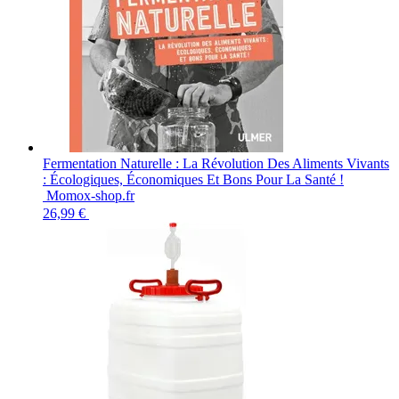
Fermentation Naturelle : La Révolution Des Aliments Vivants
: Écologiques, Économiques Et Bons Pour La Santé !
Momox-shop.fr
26,99 €