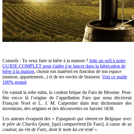
Conseils :
Tu veux faire ta bière à la maison ?
Jette un oeil à notre
GUIDE COMPLET pour t'aider à te lancer dans la fabrication de
bière à la maison
, choisir ton matériel en fonction de ton espace
(maison, appartement...) et de tes envies de brasseur.
Voir ce guide
100% gratuit
On vantait la robe rubis, la couleur brique du Faro de Messine. Peut-
être est-ce là l’origine de l’appellation Faro que nous décrivent
François Noel et L. J. M. Carpentier dans leur dictionnaire des
inventions, des origines et des découvertes en Janvier 1838.
Les auteurs évoquent des «
Espagnols qui vinrent en Belgique avec
le père de Charles Quint,
[qui]
comparèrent
[le Faro],
à cause de sa
couleur, au vin de Faro, dont le nom lui est resté
».