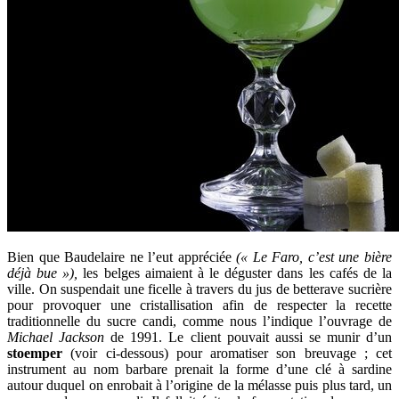
Bien que Baudelaire ne l’eut appréciée
(« Le Faro, c’est une bière
déjà bue »),
les belges aimaient à le déguster dans les cafés de la
ville. On suspendait une ficelle à travers du jus de betterave sucrière
pour provoquer une cristallisation afin de respecter la recette
traditionnelle du sucre candi, comme nous l’indique l’ouvrage de
Michael Jackson
de 1991. Le client pouvait aussi se munir d’un
stoemper
(voir ci-dessous) pour aromatiser son breuvage ; cet
instrument au nom barbare prenait la forme d’une clé à sardine
autour duquel on enrobait à l’origine de la mélasse puis plus tard, un