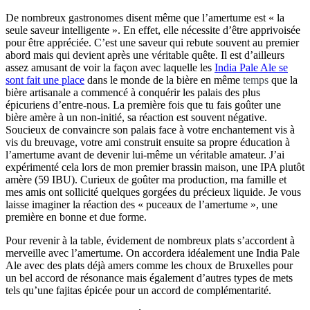
De nombreux gastronomes disent même que l’amertume est « la
seule saveur intelligente ». En effet, elle nécessite d’être apprivoisée
pour être appréciée. C’est une saveur qui rebute souvent au premier
abord mais qui devient après une véritable quête. Il est d’ailleurs
assez amusant de voir la façon avec laquelle les
India Pale Ale se
sont fait une place
dans le monde de la bière en même
temps
que la
bière artisanale a commencé à conquérir les palais des plus
épicuriens d’entre-nous. La première fois que tu fais goûter une
bière amère à un non-initié, sa réaction est souvent négative.
Soucieux de convaincre son palais face à votre enchantement vis à
vis du breuvage, votre ami construit ensuite sa propre éducation à
l’amertume avant de devenir lui-même un véritable amateur. J’ai
expérimenté cela lors de mon premier brassin maison, une IPA plutôt
amère (59 IBU). Curieux de goûter ma production, ma famille et
mes amis ont sollicité quelques gorgées du précieux liquide. Je vous
laisse imaginer la réaction des « puceaux de l’amertume », une
première en bonne et due forme.
Pour revenir à la table, évidement de nombreux plats s’accordent à
merveille avec l’amertume. On accordera idéalement une India Pale
Ale avec des plats déjà amers comme les choux de Bruxelles pour
un bel accord de résonance mais également d’autres types de mets
tels qu’une fajitas épicée pour un accord de complémentarité.