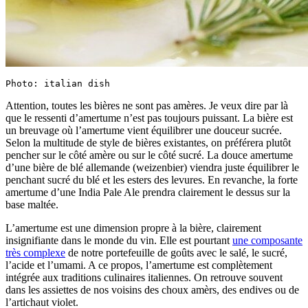
Photo: italian dish
Attention, toutes les bières ne sont pas amères. Je veux dire par là
que le ressenti d’amertume n’est pas toujours puissant. La bière est
un breuvage où l’amertume vient équilibrer une douceur sucrée.
Selon la multitude de style de bières existantes, on préférera plutôt
pencher sur le côté amère ou sur le côté sucré. La douce amertume
d’une bière de blé allemande (weizenbier) viendra juste équilibrer le
penchant sucré du blé et les esters des levures. En revanche, la forte
amertume d’une India Pale Ale prendra clairement le dessus sur la
base maltée.
L’amertume est une dimension propre à la bière, clairement
insignifiante dans le monde du vin. Elle est pourtant
une composante
très complexe
de notre portefeuille de goûts avec le salé, le sucré,
l’acide et l’umami. A ce propos, l’amertume est complètement
intégrée aux traditions culinaires italiennes. On retrouve souvent
dans les assiettes de nos voisins des choux amèrs, des endives ou de
l’artichaut violet.