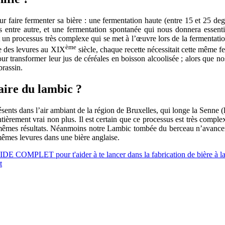
pour faire fermenter sa bière : une fermentation haute (entre 15 et 25 de
ils entre autre, et une fermentation spontanée qui nous donnera essent
 un processus très complexe qui se met à l’œuvre lors de la fermentation
ème
se des levures au XIX
siècle, chaque recette nécessitait cette même f
pour transformer leur jus de céréales en boisson alcoolisée ; alors que 
brassin.
aire du lambic ?
nts dans l’air ambiant de la région de Bruxelles, qui longe la Senne (la
tièrement vrai non plus. Il est certain que ce processus est très compl
mêmes résultats. Néanmoins notre Lambic tombée du berceau n’avancera
mêmes levures dans une bière anglaise.
UIDE COMPLET pour t'aider à te lancer dans la fabrication de bière à l
t