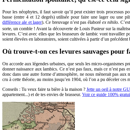
Pour les néophytes, il faut savoir qu’il peut exister trois processus 
basse (entre 4 et 12 degrés) utilisée pour faire une lager ou une p
différence ale et lager
). Ce breuvage n’est pas élaboré
ex nihilo.
C’est
sorte, un comble ! Avant la découverte de Louis Pasteur sur la maîtri
levures. C’est avec elles que les brasseurs de lambic vont travailler 
soient élevées en laboratoires, soient cultivées à partir d’un précédent 
Où trouve-t-on ces levures sauvages pour f
On accorde aux légendes urbaines, que seuls les micro-organismes prése
donner naissance aux lambics. Ce n’est pas faux, mais ce n’est pas en
donc dans une autre forme d’atmosphère, ne nous mènerait pas aux 
cru à cette théorie, au moins jusqu’en 1904, où l’on a pu déceler ces 
Conseils :
Tu veux faire ta bière à la maison ?
Jette un oeil à notre G
appartement...) et de tes envies de brasseur.
Voir ce guide 100% gratui