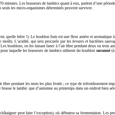
70 minutes. Les brasseurs de lambics quant à eux, parlent d’une période 
ù seuls les micro-organismes déterminés peuvent survivre.
 quelle bière !). Le houblon frais est une fleur amère et aromatique à 
 de moût). L’acidité, qui sera procurée par les levures et bactéries sa
. Les houblons, en les faisant faner à l’air libre pendant deux ou trois an
n pour laquelle les brasseurs de lambics utilisent du houblon
suranné
(à
ir libre pendant les mois les plus froids ; ce type de refroidissement imp
 ne brasse le lambic que d’automne au printemps dans un endroit bien aérée
 châtaigner peut faire l’exception), où débutera sa fermentation. Les pr