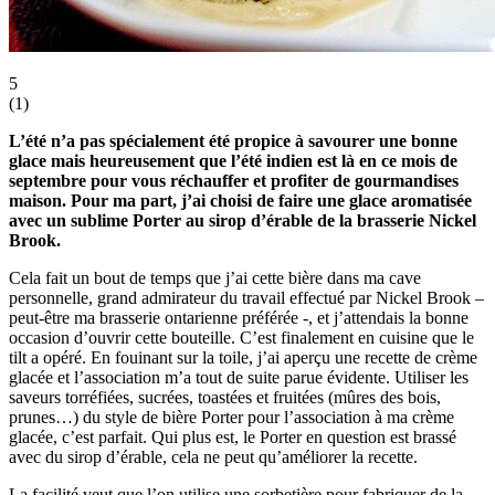
5
(
1
)
L’été n’a pas spécialement été propice à savourer une bonne
glace mais heureusement que l’été indien est là en ce mois de
septembre pour vous réchauffer et profiter de gourmandises
maison. Pour ma part, j’ai choisi de faire une glace aromatisée
avec un sublime Porter au sirop d’érable de la brasserie Nickel
Brook.
Cela fait un bout de temps que j’ai cette bière dans ma cave
personnelle, grand admirateur du travail effectué par Nickel Brook –
peut-être ma brasserie ontarienne préférée -, et j’attendais la bonne
occasion d’ouvrir cette bouteille. C’est finalement en cuisine que le
tilt a opéré. En fouinant sur la toile, j’ai aperçu une recette de crème
glacée et l’association m’a tout de suite parue évidente. Utiliser les
saveurs torréfiées, sucrées, toastées et fruitées (mûres des bois,
prunes…) du style de bière Porter pour l’association à ma crème
glacée, c’est parfait. Qui plus est, le Porter en question est brassé
avec du sirop d’érable, cela ne peut qu’améliorer la recette.
La facilité veut que l’on utilise une sorbetière pour fabriquer de la