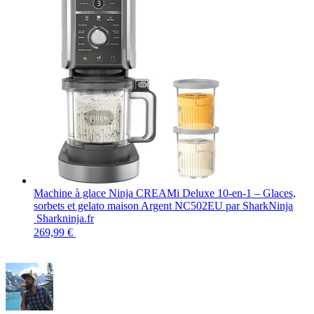
Machine à glace Ninja CREAMi Deluxe 10-en-1 – Glaces,
sorbets et gelato maison Argent NC502EU par SharkNinja
Sharkninja.fr
269,99 €