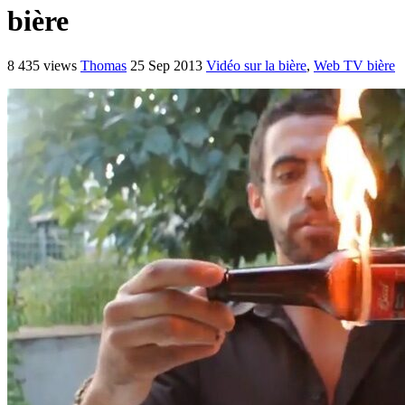
bière
8 435 views
Thomas
25 Sep 2013
Vidéo sur la bière
,
Web TV bière