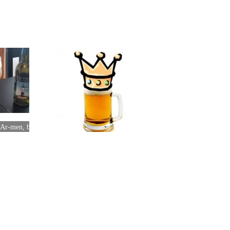
Ar-men, bière bretonne
porte le concours d'Avril
2013
La reine des bières de
Décembre est...