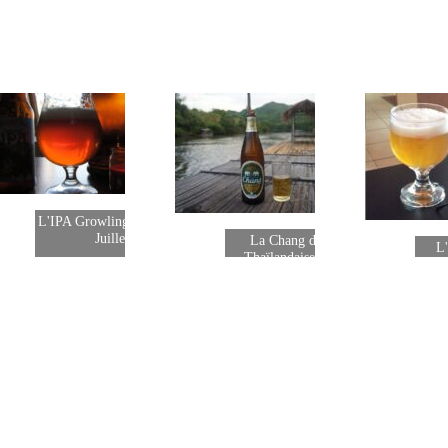
L'IPA Growling championne de
Juillet 2013
La Chang dans la jungle
L'
lus
Thaïlandaise photo d'Août
rem
2013