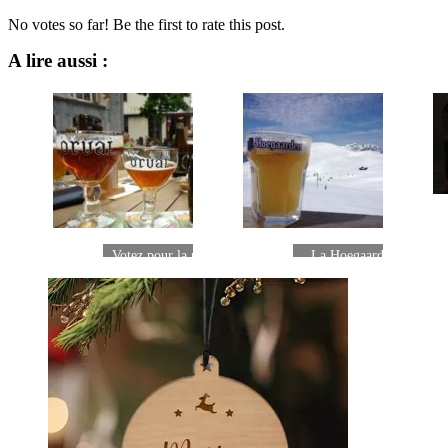
No votes so far! Be the first to rate this post.
A lire aussi :
Votez pour la plus belle photo
La Hoegaarden au ski p
de Juin 2013
belle photo de Mai