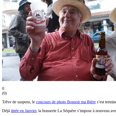
0
(
0
)
Trêve de suspens, le
concours de photo Bonsoir ma Bière
s’est termin
Déjà
titrée en Janvier
, la brasserie La Séquère s’impose à nouveau av