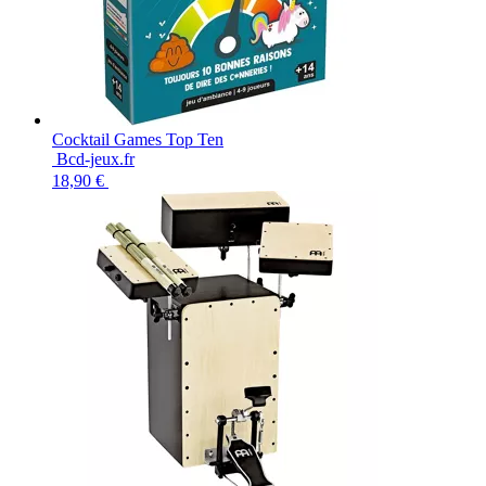
Cocktail Games Top Ten
Bcd-jeux.fr
18,90 €