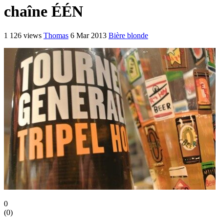
chaîne ÉÉN
1 126 views
Thomas
6 Mar 2013
Bière blonde
0
(
0
)