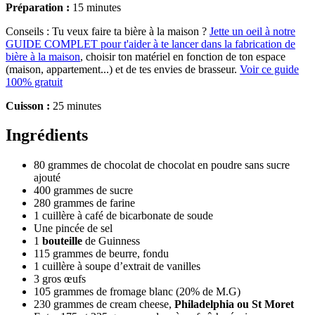
Préparation :
15 minutes
Conseils :
Tu veux faire ta bière à la maison ?
Jette un oeil à notre
GUIDE COMPLET pour t'aider à te lancer dans la fabrication de
bière à la maison
, choisir ton matériel en fonction de ton espace
(maison, appartement...) et de tes envies de brasseur.
Voir ce guide
100% gratuit
Cuisson :
25 minutes
Ingrédients
80 grammes
de
chocolat
de chocolat en poudre sans sucre
ajouté
400 grammes
de
sucre
280 grammes
de
farine
1 cuillère à café
de
bicarbonate de soude
Une pincée
de
sel
1
bouteille
de
Guinness
115 grammes
de
beurre
, fondu
1 cuillère à soupe
d’
extrait de vanilles
3
gros
œufs
105 grammes
de
fromage blanc
(20% de M.G)
230 grammes
de
cream cheese
,
Philadelphia ou St Moret