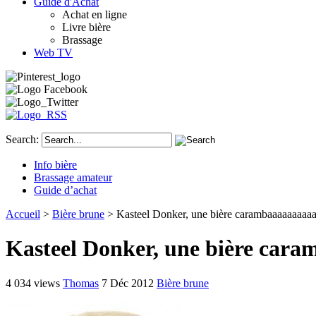
Guide d'Achat
Achat en ligne
Livre bière
Brassage
Web TV
Search:
Info bière
Brassage amateur
Guide d’achat
Accueil
>
Bière brune
> Kasteel Donker, une bière carambaaaaaaaaaa
Kasteel Donker, une bière cara
4 034 views
Thomas
7 Déc 2012
Bière brune