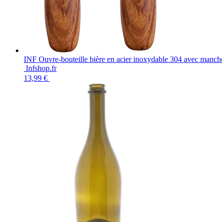
INF Ouvre-bouteille bière en acier inoxydable 304 avec manche 
Infshop.fr
13,99 €