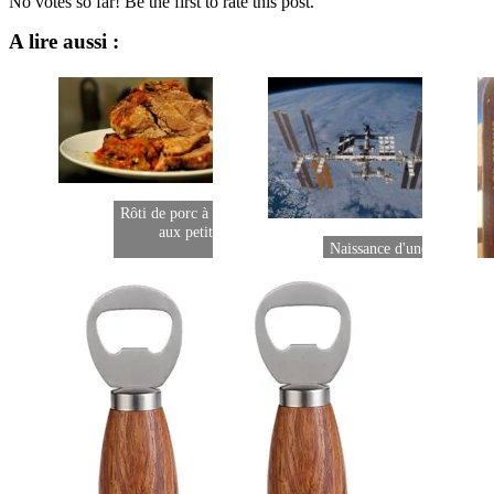
No votes so far! Be the first to rate this post.
A lire aussi :
Rôti de porc à la bière et sauce
aux petits légumes
Naissance d'une microbras
dans l'Espace !