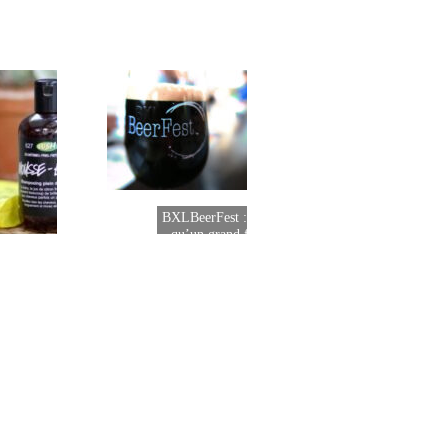
BXLBeerFest : la confirmation
qu’un grand festival est né !
l faut souffrir pour être
Bière...