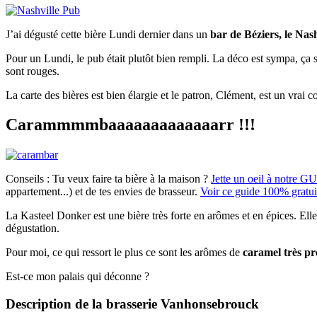
J’ai dégusté cette bière Lundi dernier dans un
bar de Béziers, le Nas
Pour un Lundi, le pub était plutôt bien rempli. La déco est sympa, ça 
sont rouges.
La carte des bières est bien élargie et le patron, Clément, est un vrai c
Carammmmbaaaaaaaaaaaaarr !!!
Conseils :
Tu veux faire ta bière à la maison ?
Jette un oeil à notre G
appartement...) et de tes envies de brasseur.
Voir ce guide 100% gratui
La Kasteel Donker est une bière très forte en arômes et en épices. Ell
dégustation.
Pour moi, ce qui ressort le plus ce sont les arômes de
caramel très p
Est-ce mon palais qui déconne ?
Description de la brasserie Vanhonsebrouck