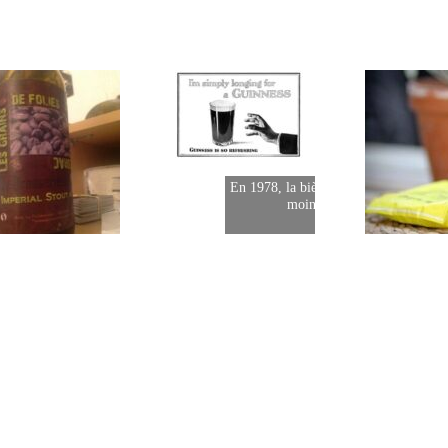
En 1978, la bière coûtait 2 fois
moins cher
serie
Les grains de folies ! "Que
I
j'aime ta couleur café..."