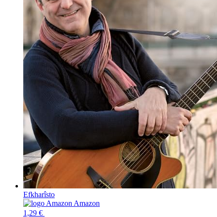
Efkharîsto
Amazon
1,29 €